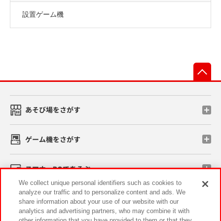
設置ゲーム機
先
あそび場をさがす
ゲーム機をさがす
スマホ・PCであそぶ
We collect unique personal identifiers such as cookies to
analyze our traffic and to personalize content and ads. We
イベント・キャンペーン
share information about your use of our website with our
analytics and advertising partners, who may combine it with
other information that you have provided to them or that they