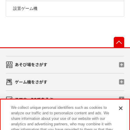
設置ゲーム機
先
あそび場をさがす
ゲーム機をさがす
スマホ・PCであそぶ
We collect unique personal identifiers such as cookies to
analyze our traffic and to personalize content and ads. We
イベント・キャンペーン
share information about your use of our website with our
analytics and advertising partners, who may combine it with
other information that you have provided to them or that they