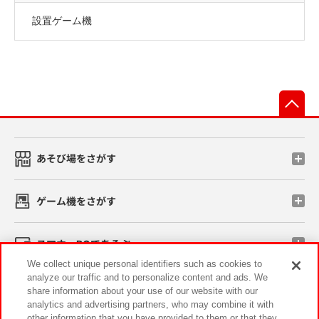
設置ゲーム機
先
あそび場をさがす
ゲーム機をさがす
スマホ・PCであそぶ
We collect unique personal identifiers such as cookies to
analyze our traffic and to personalize content and ads. We
イベント・キャンペーン
share information about your use of our website with our
analytics and advertising partners, who may combine it with
other information that you have provided to them or that they