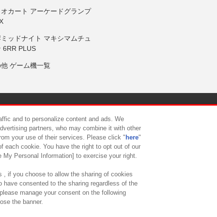
リオカート アーケードグランプ
X
岸ミッドナイト マキシマムチュ
 6RR PLUS
の他 ゲーム機一覧
サイトポリシー
プライバシーポリシー
ウェブアクセシビリティ方
raffic and to personalize content and ads. We
advertising partners, who may combine it with other
rom your use of their services. Please click "
here
"
供について
カスタマーハラスメント対応方針
よくあるご質問・
f each cookie. You have the right to opt out of our
e My Personal Information] to exercise your right.
 , if you choose to allow the sharing of cookies
to have consented to the sharing regardless of the
, please manage your consent on the following
lose the banner.
ndai Namco Amusement Lab Inc.
©Bandai Namco Experience Inc.
©HANAY