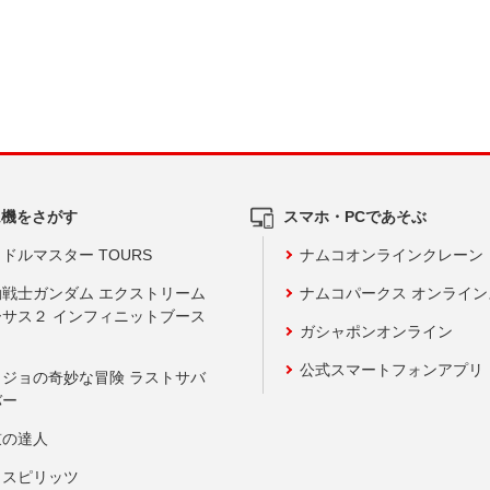
ム機をさがす
スマホ・PCであそぶ
ドルマスター TOURS
ナムコオンラインクレーン
動戦士ガンダム エクストリーム
ナムコパークス オンライ
ーサス２ インフィニットブース
ガシャポンオンライン
公式スマートフォンアプリ
ョジョの奇妙な冒険 ラストサバ
バー
鼓の達人
りスピリッツ