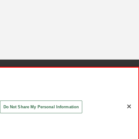
針と検証結果
お取引先さまとともに
お問い合わせ
Do Not Share My Personal Information
ASHIKI Co., Ltd. All Rights Reserved.