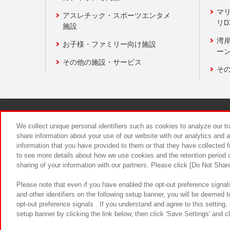
マ
アスレチック・スポーツエンタメ
リD
施設
湾
お子様・ファミリー向け施設
ーン
その他の施設・サービス
そ
関連会社
サステナビリティ
We collect unique personal identifiers such as cookies to analyze our t
share information about your use of our website with our analytics and 
information that you have provided to them or that they have collected f
食品のご提
to see more details about how we use cookies and the retention period o
sharing of your information with our partners. Please click [Do Not Shar
Please note that even if you have enabled the opt-out preference signals
and other identifiers on the following setup banner, you will be deemed 
opt-out preference signals . If you understand and agree to this setting
setup banner by clicking the link below, then click 'Save Settings' and c
©Bandai Namco Amusement Inc.
©Ba