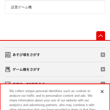
設置ゲーム機
先
あそび場をさがす
ゲーム機をさがす
スマホ・PCであそぶ
We collect unique personal identifiers such as cookies to
analyze our traffic and to personalize content and ads. We
イベント・キャンペーン
share information about your use of our website with our
analytics and advertising partners, who may combine it with
other information that you have provided to them or that they