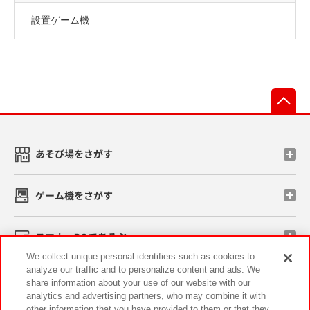
設置ゲーム機
先
あそび場をさがす
ゲーム機をさがす
スマホ・PCであそぶ
We collect unique personal identifiers such as cookies to
analyze our traffic and to personalize content and ads. We
イベント・キャンペーン
share information about your use of our website with our
analytics and advertising partners, who may combine it with
other information that you have provided to them or that they