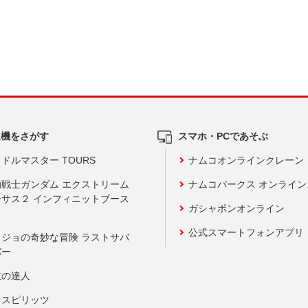
ム機をさがす
スマホ・PCであそぶ
ドルマスター TOURS
ナムコオンラインクレーン
動戦士ガンダム エクストリーム
ナムコパークス オンライ
ーサス２ インフィニットブース
ガシャポンオンライン
公式スマートフォンアプリ
ョジョの奇妙な冒険 ラストサバ
バー
鼓の達人
りスピリッツ