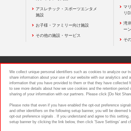
マ
アスレチック・スポーツエンタメ
リD
施設
湾
お子様・ファミリー向け施設
ーン
その他の施設・サービス
そ
関連会社
サステナビリティ
We collect unique personal identifiers such as cookies to analyze our t
share information about your use of our website with our analytics and 
information that you have provided to them or that they have collected f
食品のご提
to see more details about how we use cookies and the retention period o
sharing of your information with our partners. Please click [Do Not Shar
Please note that even if you have enabled the opt-out preference signals
and other identifiers on the following setup banner, you will be deemed 
opt-out preference signals . If you understand and agree to this setting
setup banner by clicking the link below, then click 'Save Settings' and c
©Bandai Namco Amusement Inc.
©Ba