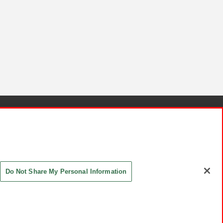
針と検証結果
お取引先さまとともに
お問い合わせ
Do Not Share My Personal Information
ASHIKI Co., Ltd. All Rights Reserved.