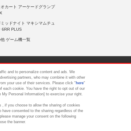
リオカート アーケードグランプ
X
岸ミッドナイト マキシマムチュ
 6RR PLUS
の他 ゲーム機一覧
サイトポリシー
プライバシーポリシー
ウェブアクセシビリティ方
raffic and to personalize content and ads. We
advertising partners, who may combine it with other
rom your use of their services. Please click "
here
"
供について
カスタマーハラスメント対応方針
よくあるご質問・
f each cookie. You have the right to opt out of our
e My Personal Information] to exercise your right.
 , if you choose to allow the sharing of cookies
to have consented to the sharing regardless of the
, please manage your consent on the following
lose the banner.
ndai Namco Amusement Lab Inc.
©Bandai Namco Experience Inc.
©HANAY