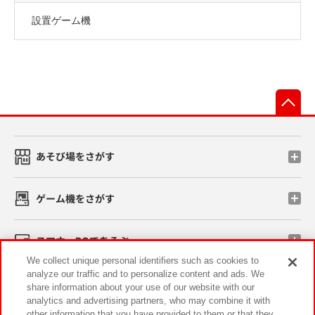
設置ゲーム機
先
あそび場をさがす
ゲーム機をさがす
スマホ・PCであそぶ
We collect unique personal identifiers such as cookies to
analyze our traffic and to personalize content and ads. We
イベント・キャンペーン
share information about your use of our website with our
analytics and advertising partners, who may combine it with
other information that you have provided to them or that they