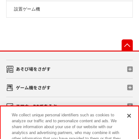
設置ゲーム機
先
あそび場をさがす
ゲーム機をさがす
スマホ・PCであそぶ
We collect unique personal identifiers such as cookies to
analyze our traffic and to personalize content and ads. We
イベント・キャンペーン
share information about your use of our website with our
analytics and advertising partners, who may combine it with
other information that you have provided to them or that they