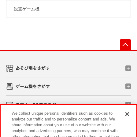
設置ゲーム機
先
あそび場をさがす
ゲーム機をさがす
スマホ・PCであそぶ
We collect unique personal identifiers such as cookies to
analyze our traffic and to personalize content and ads. We
イベント・キャンペーン
share information about your use of our website with our
analytics and advertising partners, who may combine it with
other information that you have provided to them or that they