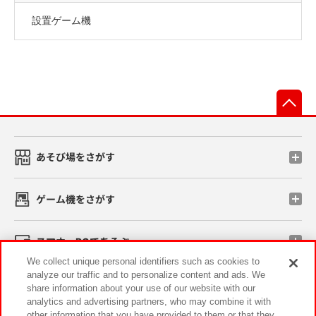
設置ゲーム機
先
あそび場をさがす
ゲーム機をさがす
スマホ・PCであそぶ
We collect unique personal identifiers such as cookies to
analyze our traffic and to personalize content and ads. We
イベント・キャンペーン
share information about your use of our website with our
analytics and advertising partners, who may combine it with
other information that you have provided to them or that they