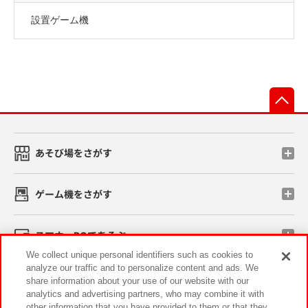
設置ゲーム機
先
あそび場をさがす
ゲーム機をさがす
スマホ・PCであそぶ
We collect unique personal identifiers such as cookies to
analyze our traffic and to personalize content and ads. We
イベント・キャンペーン
share information about your use of our website with our
analytics and advertising partners, who may combine it with
other information that you have provided to them or that they