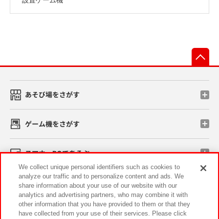
先
あそび場をさがす
ゲーム機をさがす
スマホ・PCであそぶ
We collect unique personal identifiers such as cookies to
analyze our traffic and to personalize content and ads. We
イベント・キャンペーン
share information about your use of our website with our
analytics and advertising partners, who may combine it with
other information that you have provided to them or that they
have collected from your use of their services. Please click