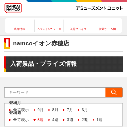
店舗情報
イベント&ニュース
入荷プライズ
設置ゲーム機
namcoイオン赤穂店
入荷景品・プライズ情報
登場月
全て表示
9月
8月
7月
6月
登場週
全て表示
5週
4週
3週
2週
1週