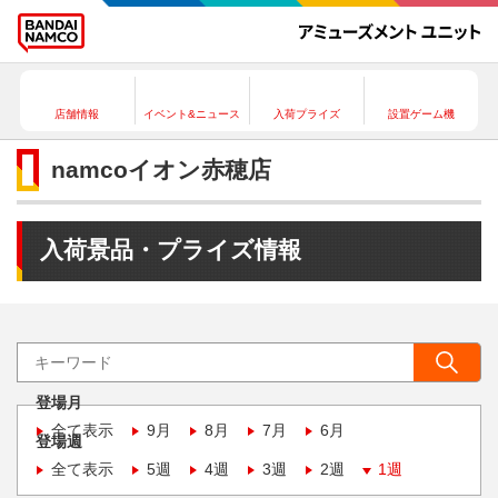
店舗情報
イベント&ニュース
入荷プライズ
設置ゲーム機
namcoイオン赤穂店
入荷景品・プライズ情報
登場月
全て表示
9月
8月
7月
6月
登場週
全て表示
5週
4週
3週
2週
1週