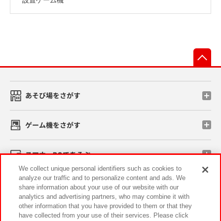
先
あそび場をさがす
ゲーム機をさがす
スマホ・PCであそぶ
We collect unique personal identifiers such as cookies to
analyze our traffic and to personalize content and ads. We
イベント・キャンペーン
share information about your use of our website with our
analytics and advertising partners, who may combine it with
other information that you have provided to them or that they
have collected from your use of their services. Please click