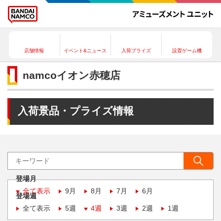
店舗情報
イベント&ニュース
入荷プライズ
設置ゲーム機
namcoイオン赤穂店
入荷景品・プライズ情報
登場月
全て表示
9月
8月
7月
6月
登場週
全て表示
5週
4週
3週
2週
1週