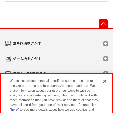
先
あそび場をさがす
ゲーム機をさがす
スマホ・PCであそぶ
We collect unique personal identifiers such as cookies to
analyze our traffic and to personalize content and ads. We
イベント・キャンペーン
share information about your use of our website with our
analytics and advertising partners, who may combine it with
other information that you have provided to them or that they
have collected from your use of their services. Please click
"
here
" to see more details about how we use cookies and
関連会社
サステナビリティ
サイトポリシー