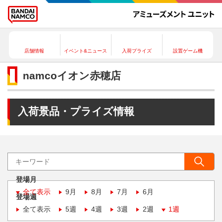
店舗情報
イベント&ニュース
入荷プライズ
設置ゲーム機
namcoイオン赤穂店
入荷景品・プライズ情報
登場月
全て表示
9月
8月
7月
6月
登場週
全て表示
5週
4週
3週
2週
1週