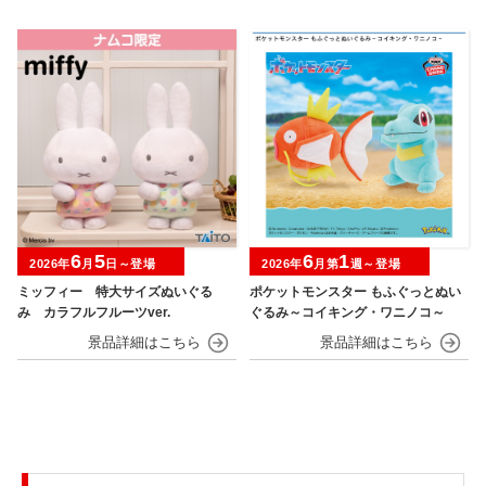
6
5
6
1
2026年
月
日～登場
2026年
月第
週～登場
ミッフィー 特大サイズぬいぐる
ポケットモンスター もふぐっとぬい
み カラフルフルーツver.
ぐるみ～コイキング・ワニノコ～