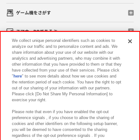
ゲーム機をさがす
スマホ・PCであそぶ
We collect unique personal identifiers such as cookies to
analyze our traffic and to personalize content and ads. We
イベント・キャンペーン
share information about your use of our website with our
analytics and advertising partners, who may combine it with
other information that you have provided to them or that they
have collected from your use of their services. Please click
"
here
" to see more details about how we use cookies and
関連会社
サステナビリティ
サイトポリシー
the retention period of each cookie. You have the right to opt
out of our sharing of your information with our partners.
プライバシーポリシー
ウェブアクセシビリティ方針と検証結果
Please click [Do Not Share My Personal Information] to
exercise your right.
お取引先さまとともに
食品のご提供について
カスタマーハラスメント対応方針
よくあるご質問・お問い合わせ
Please note that even if you have enabled the opt-out
preference signals , if you choose to allow the sharing of
cookies and other identifiers on the following setup banner,
you will be deemed to have consented to the sharing
regardless of the opt-out preference signals . If you