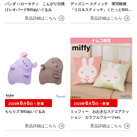
パンダ ハローキティ こんがり日焼
ディズニー スティッチ 実写映画
けレオパードBIGぬいぐるみ
「リロ＆スティッチ」くたっとBIGぬ
いぐるみ
6
6
6
5
2026年
月
日～登場
2026年
月
日～登場
ちらりズ BIGぬいぐるみ
ミッフィー おおきなスクエアクッ
ション カラフルフルーツver.