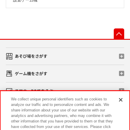
先
あそび場をさがす
ゲーム機をさがす
スマホ・PCであそぶ
We collect unique personal identifiers such as cookies to
analyze our traffic and to personalize content and ads. We
イベント・キャンペーン
share information about your use of our website with our
analytics and advertising partners, who may combine it with
other information that you have provided to them or that they
have collected from your use of their services. Please click