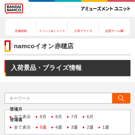
店舗情報
イベント&ニュース
入荷プライズ
設置ゲーム機
namcoイオン赤穂店
入荷景品・プライズ情報
登場月
全て表示
9月
8月
7月
6月
登場週
全て表示
5週
4週
3週
2週
1週