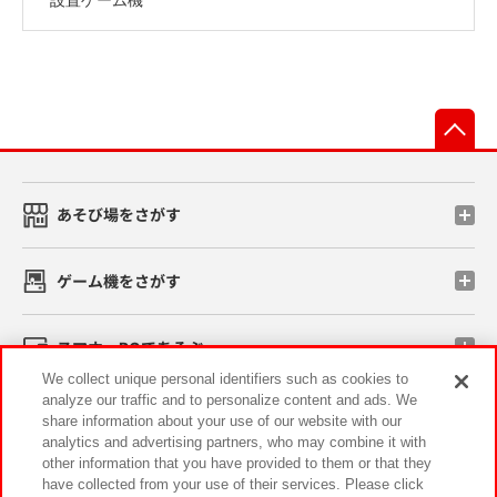
先
あそび場をさがす
ゲーム機をさがす
スマホ・PCであそぶ
We collect unique personal identifiers such as cookies to
analyze our traffic and to personalize content and ads. We
イベント・キャンペーン
share information about your use of our website with our
analytics and advertising partners, who may combine it with
other information that you have provided to them or that they
have collected from your use of their services. Please click