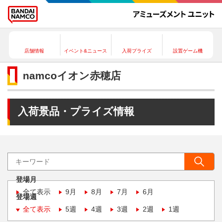
店舗情報
イベント&ニュース
入荷プライズ
設置ゲーム機
namcoイオン赤穂店
入荷景品・プライズ情報
登場月
全て表示
9月
8月
7月
6月
登場週
全て表示
5週
4週
3週
2週
1週