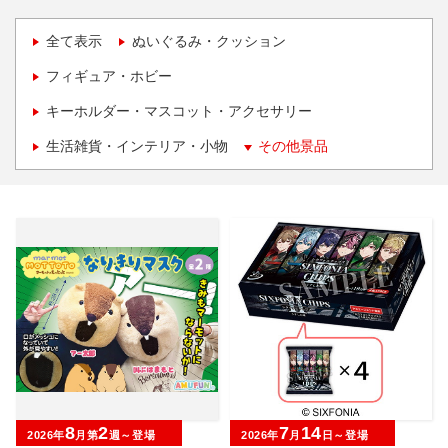
全て表示
ぬいぐるみ・クッション
フィギュア・ホビー
キーホルダー・マスコット・アクセサリー
生活雑貨・インテリア・小物
その他景品
8
2
7
14
2026年
月第
週～登場
2026年
月
日～登場