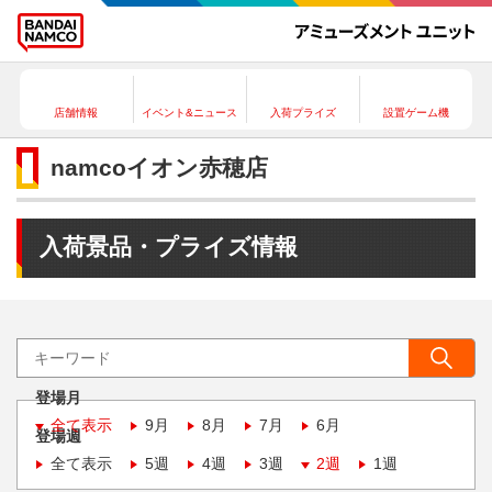
店舗情報
イベント&ニュース
入荷プライズ
設置ゲーム機
namcoイオン赤穂店
入荷景品・プライズ情報
登場月
全て表示
9月
8月
7月
6月
登場週
全て表示
5週
4週
3週
2週
1週