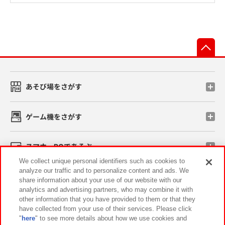
先
あそび場をさがす
ゲーム機をさがす
スマホ・PCであそぶ
We collect unique personal identifiers such as cookies to
analyze our traffic and to personalize content and ads. We
イベント・キャンペーン
share information about your use of our website with our
analytics and advertising partners, who may combine it with
other information that you have provided to them or that they
have collected from your use of their services. Please click
"
here
" to see more details about how we use cookies and
関連会社
サステナビリティ
サイトポリシー