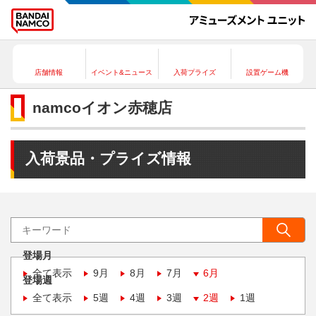
店舗情報
イベント&ニュース
入荷プライズ
設置ゲーム機
namcoイオン赤穂店
入荷景品・プライズ情報
登場月
全て表示
9月
8月
7月
6月
登場週
全て表示
5週
4週
3週
2週
1週