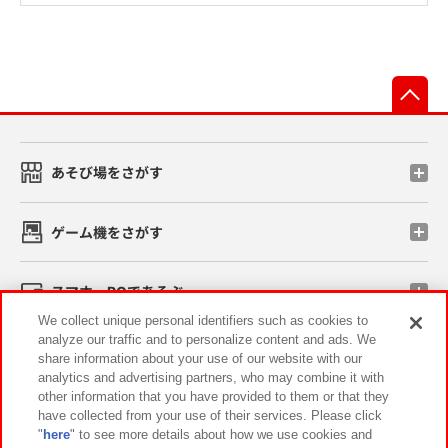
先
あそび場をさがす
ゲーム機をさがす
スマホ・PCであそぶ
We collect unique personal identifiers such as cookies to
analyze our traffic and to personalize content and ads. We
イベント・キャンペーン
share information about your use of our website with our
analytics and advertising partners, who may combine it with
other information that you have provided to them or that they
have collected from your use of their services. Please click
"
here
" to see more details about how we use cookies and
関連会社
サステナビリティ
サイトポリシー