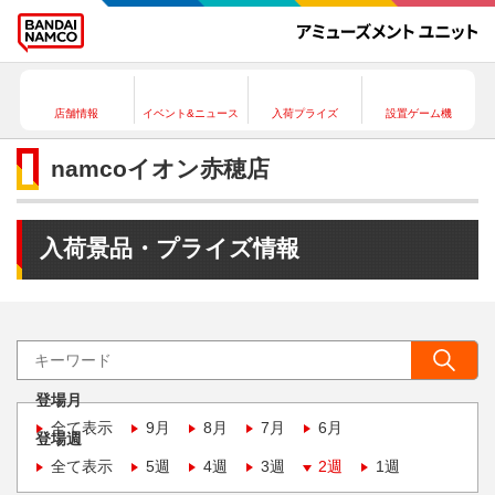
店舗情報
イベント&ニュース
入荷プライズ
設置ゲーム機
namcoイオン赤穂店
入荷景品・プライズ情報
登場月
全て表示
9月
8月
7月
6月
登場週
全て表示
5週
4週
3週
2週
1週