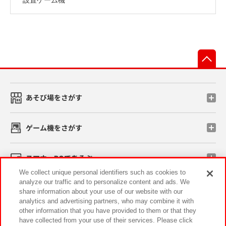
先
あそび場をさがす
ゲーム機をさがす
スマホ・PCであそぶ
We collect unique personal identifiers such as cookies to
analyze our traffic and to personalize content and ads. We
イベント・キャンペーン
share information about your use of our website with our
analytics and advertising partners, who may combine it with
other information that you have provided to them or that they
have collected from your use of their services. Please click