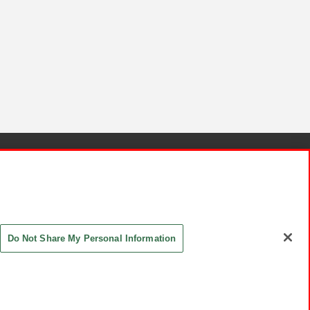
針と検証結果
お取引先さまとともに
お問い合わせ
Do Not Share My Personal Information
ASHIKI Co., Ltd. All Rights Reserved.