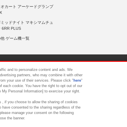
リオカート アーケードグランプ
X
岸ミッドナイト マキシマムチュ
 6RR PLUS
の他 ゲーム機一覧
サイトポリシー
プライバシーポリシー
ウェブアクセシビリティ方
raffic and to personalize content and ads. We
advertising partners, who may combine it with other
rom your use of their services. Please click "
here
"
供について
カスタマーハラスメント対応方針
よくあるご質問・
f each cookie. You have the right to opt out of our
e My Personal Information] to exercise your right.
 , if you choose to allow the sharing of cookies
to have consented to the sharing regardless of the
, please manage your consent on the following
lose the banner.
ndai Namco Amusement Lab Inc.
©Bandai Namco Experience Inc.
©HANAY