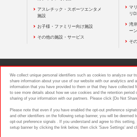
マ
アスレチック・スポーツエンタメ
リD
施設
湾
お子様・ファミリー向け施設
ーン
その他の施設・サービス
そ
関連会社
サステナビリティ
We collect unique personal identifiers such as cookies to analyze our t
share information about your use of our website with our analytics and 
information that you have provided to them or that they have collected f
食品のご提
to see more details about how we use cookies and the retention period o
sharing of your information with our partners. Please click [Do Not Shar
Please note that even if you have enabled the opt-out preference signals
and other identifiers on the following setup banner, you will be deemed 
opt-out preference signals . If you understand and agree to this setting
setup banner by clicking the link below, then click 'Save Settings' and c
©Bandai Namco Amusement Inc.
©Ba