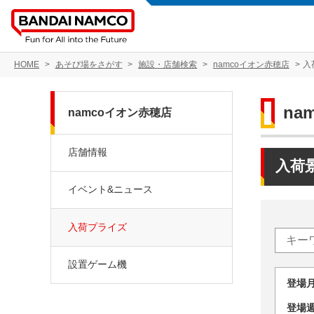
HOME
あそび場をさがす
施設・店舗検索
namcoイオン赤穂店
入
na
namcoイオン赤穂店
店舗情報
入荷
イベント&ニュース
入荷プライズ
設置ゲーム機
登場
登場