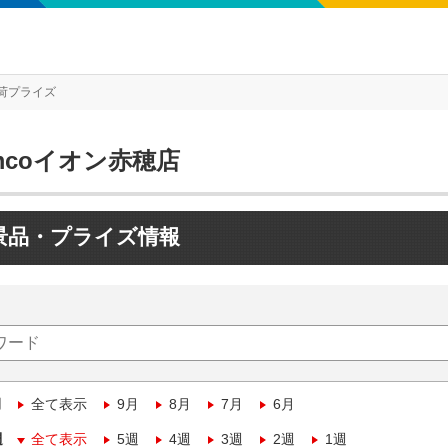
荷プライズ
mcoイオン赤穂店
景品・プライズ情報
月
全て表示
9月
8月
7月
6月
週
全て表示
5週
4週
3週
2週
1週