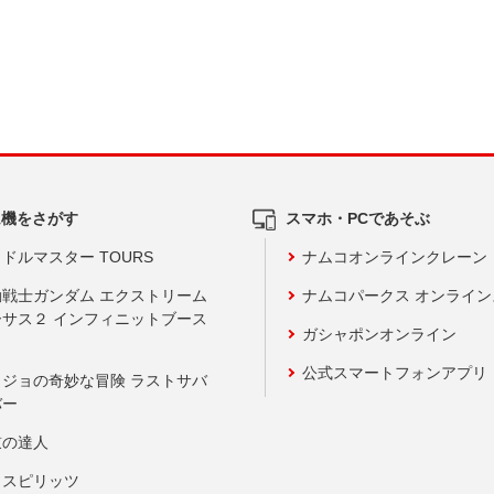
ム機をさがす
スマホ・PCであそぶ
ドルマスター TOURS
ナムコオンラインクレーン
動戦士ガンダム エクストリーム
ナムコパークス オンライ
ーサス２ インフィニットブース
ガシャポンオンライン
公式スマートフォンアプリ
ョジョの奇妙な冒険 ラストサバ
バー
鼓の達人
りスピリッツ