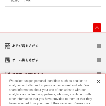
先
あそび場をさがす
ゲーム機をさがす
スマホ・PCであそぶ
We collect unique personal identifiers such as cookies to
analyze our traffic and to personalize content and ads. We
イベント・キャンペーン
share information about your use of our website with our
analytics and advertising partners, who may combine it with
other information that you have provided to them or that they
have collected from your use of their services. Please click