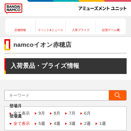
店舗情報
イベント&ニュース
入荷プライズ
設置ゲーム機
namcoイオン赤穂店
入荷景品・プライズ情報
登場月
全て表示
9月
8月
7月
6月
登場週
全て表示
5週
4週
3週
2週
1週