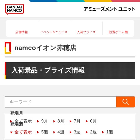
店舗情報
イベント&ニュース
入荷プライズ
設置ゲーム機
namcoイオン赤穂店
入荷景品・プライズ情報
登場月
全て表示
9月
8月
7月
6月
登場週
全て表示
5週
4週
3週
2週
1週