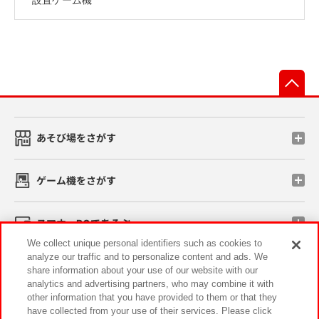
先
あそび場をさがす
ゲーム機をさがす
スマホ・PCであそぶ
We collect unique personal identifiers such as cookies to
analyze our traffic and to personalize content and ads. We
イベント・キャンペーン
share information about your use of our website with our
analytics and advertising partners, who may combine it with
other information that you have provided to them or that they
have collected from your use of their services. Please click