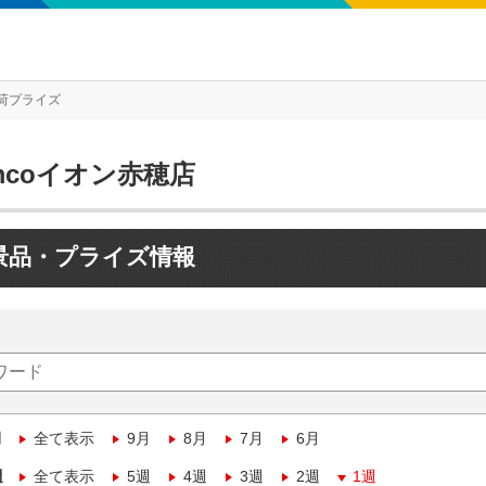
荷プライズ
mcoイオン赤穂店
景品・プライズ情報
月
全て表示
9月
8月
7月
6月
週
全て表示
5週
4週
3週
2週
1週