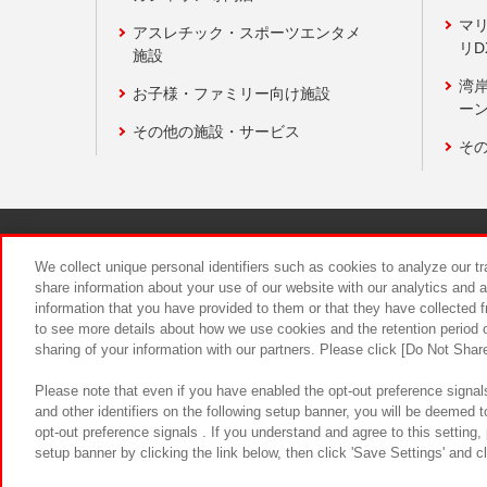
マ
アスレチック・スポーツエンタメ
リD
施設
湾
お子様・ファミリー向け施設
ーン
その他の施設・サービス
そ
関連会社
サステナビリティ
We collect unique personal identifiers such as cookies to analyze our t
share information about your use of our website with our analytics and 
information that you have provided to them or that they have collected f
食品のご提
to see more details about how we use cookies and the retention period o
sharing of your information with our partners. Please click [Do Not Shar
Please note that even if you have enabled the opt-out preference signals
and other identifiers on the following setup banner, you will be deemed 
opt-out preference signals . If you understand and agree to this setting
setup banner by clicking the link below, then click 'Save Settings' and c
©Bandai Namco Amusement Inc.
©Ba