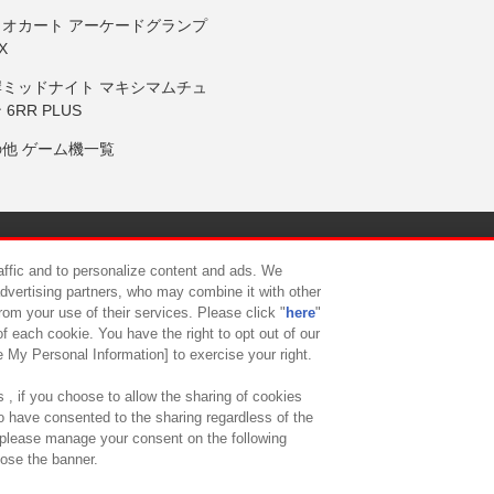
リオカート アーケードグランプ
X
岸ミッドナイト マキシマムチュ
 6RR PLUS
の他 ゲーム機一覧
サイトポリシー
プライバシーポリシー
ウェブアクセシビリティ方
raffic and to personalize content and ads. We
advertising partners, who may combine it with other
rom your use of their services. Please click "
here
"
供について
カスタマーハラスメント対応方針
よくあるご質問・
f each cookie. You have the right to opt out of our
e My Personal Information] to exercise your right.
 , if you choose to allow the sharing of cookies
to have consented to the sharing regardless of the
, please manage your consent on the following
lose the banner.
ndai Namco Amusement Lab Inc.
©Bandai Namco Experience Inc.
©HANAY