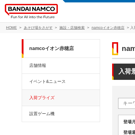
HOME
あそび場をさがす
施設・店舗検索
namcoイオン赤穂店
入
na
namcoイオン赤穂店
店舗情報
入荷
イベント&ニュース
入荷プライズ
設置ゲーム機
登場
登場