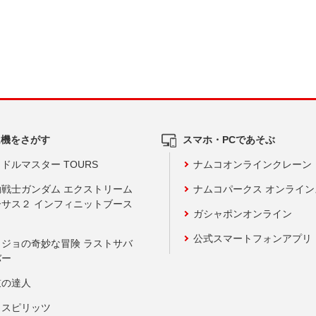
ム機をさがす
スマホ・PCであそぶ
ドルマスター TOURS
ナムコオンラインクレーン
動戦士ガンダム エクストリーム
ナムコパークス オンライ
ーサス２ インフィニットブース
ガシャポンオンライン
公式スマートフォンアプリ
ョジョの奇妙な冒険 ラストサバ
バー
鼓の達人
りスピリッツ