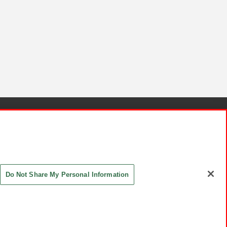
針と検証結果
お取引先さまとともに
お問い合わせ
Do Not Share My Personal Information
ASHIKI Co., Ltd. All Rights Reserved.