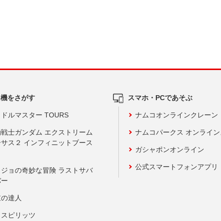
ム機をさがす
スマホ・PCであそぶ
ドルマスター TOURS
ナムコオンラインクレーン
動戦士ガンダム エクストリーム
ナムコパークス オンライ
ーサス２ インフィニットブース
ガシャポンオンライン
公式スマートフォンアプリ
ョジョの奇妙な冒険 ラストサバ
バー
鼓の達人
りスピリッツ