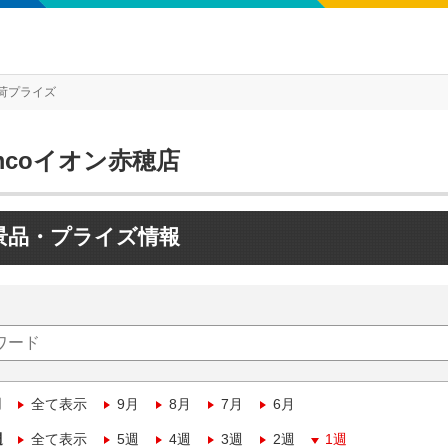
荷プライズ
mcoイオン赤穂店
景品・プライズ情報
月
全て表示
9月
8月
7月
6月
週
全て表示
5週
4週
3週
2週
1週