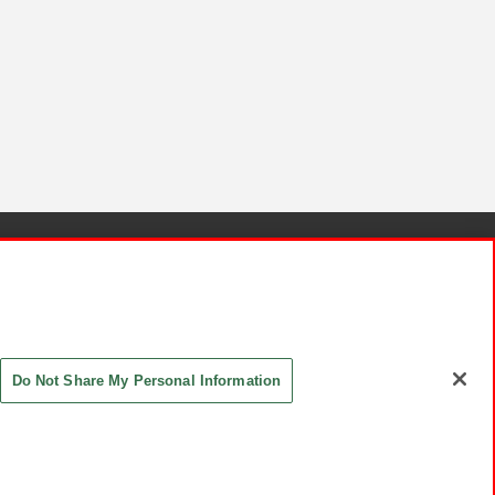
針と検証結果
お取引先さまとともに
お問い合わせ
Do Not Share My Personal Information
ASHIKI Co., Ltd. All Rights Reserved.