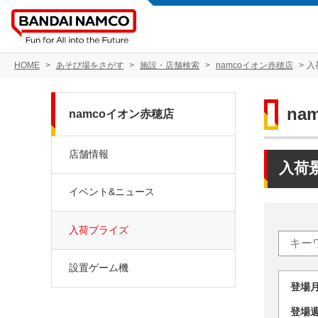
HOME
あそび場をさがす
施設・店舗検索
namcoイオン赤穂店
入
na
namcoイオン赤穂店
店舗情報
入荷
イベント&ニュース
入荷プライズ
設置ゲーム機
登場
登場