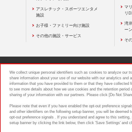
マ
アスレチック・スポーツエンタメ
リD
施設
湾
お子様・ファミリー向け施設
ーン
その他の施設・サービス
そ
関連会社
サステナビリティ
We collect unique personal identifiers such as cookies to analyze our t
share information about your use of our website with our analytics and 
information that you have provided to them or that they have collected f
食品のご提
to see more details about how we use cookies and the retention period o
sharing of your information with our partners. Please click [Do Not Shar
Please note that even if you have enabled the opt-out preference signals
and other identifiers on the following setup banner, you will be deemed 
opt-out preference signals . If you understand and agree to this setting
setup banner by clicking the link below, then click 'Save Settings' and c
©Bandai Namco Amusement Inc.
©Ba