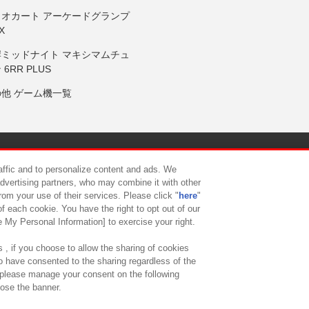
リオカート アーケードグランプ
X
岸ミッドナイト マキシマムチュ
 6RR PLUS
の他 ゲーム機一覧
サイトポリシー
プライバシーポリシー
ウェブアクセシビリティ方
raffic and to personalize content and ads. We
advertising partners, who may combine it with other
rom your use of their services. Please click "
here
"
供について
カスタマーハラスメント対応方針
よくあるご質問・
f each cookie. You have the right to opt out of our
e My Personal Information] to exercise your right.
 , if you choose to allow the sharing of cookies
to have consented to the sharing regardless of the
, please manage your consent on the following
lose the banner.
ndai Namco Amusement Lab Inc.
©Bandai Namco Experience Inc.
©HANAY