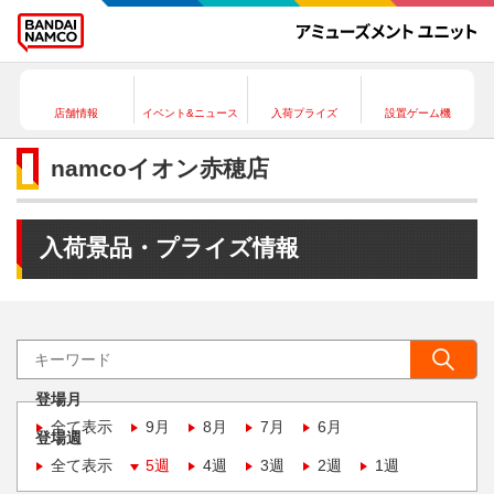
店舗情報
イベント&ニュース
入荷プライズ
設置ゲーム機
namcoイオン赤穂店
入荷景品・プライズ情報
登場月
全て表示
9月
8月
7月
6月
登場週
全て表示
5週
4週
3週
2週
1週