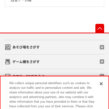
先
あそび場をさがす
ゲーム機をさがす
スマホ・PCであそぶ
We collect unique personal identifiers such as cookies to
analyze our traffic and to personalize content and ads. We
イベント・キャンペーン
share information about your use of our website with our
analytics and advertising partners, who may combine it with
other information that you have provided to them or that they
have collected from your use of their services. Please click