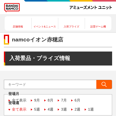
店舗情報
イベント&ニュース
入荷プライズ
設置ゲーム機
namcoイオン赤穂店
入荷景品・プライズ情報
登場月
全て表示
9月
8月
7月
6月
登場週
全て表示
5週
4週
3週
2週
1週