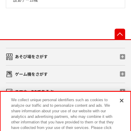
先
あそび場をさがす
ゲーム機をさがす
スマホ・PCであそぶ
We collect unique personal identifiers such as cookies to
analyze our traffic and to personalize content and ads. We
イベント・キャンペーン
share information about your use of our website with our
analytics and advertising partners, who may combine it with
other information that you have provided to them or that they
have collected from your use of their services. Please click