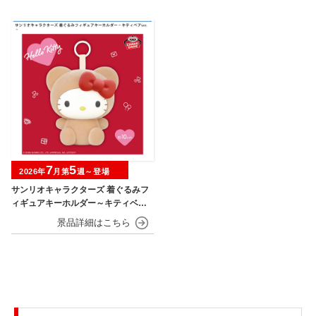
7
5
2026年
月第
週～登場
サンリオキャラクターズ 着ぐるみフ
ィギュアキーホルダー～キティベアv
er.～