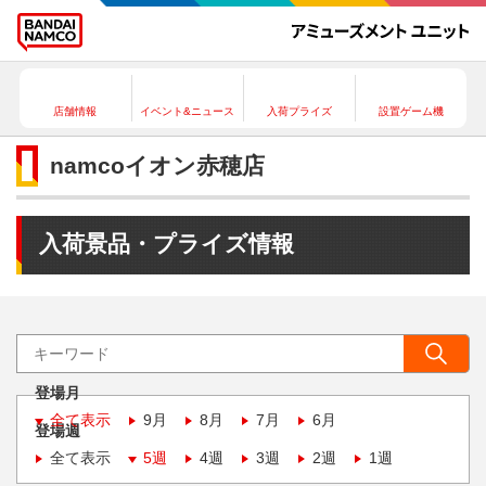
店舗情報
イベント&ニュース
入荷プライズ
設置ゲーム機
namcoイオン赤穂店
入荷景品・プライズ情報
登場月
全て表示
9月
8月
7月
6月
登場週
全て表示
5週
4週
3週
2週
1週