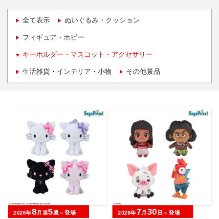
全て表示
ぬいぐるみ・クッション
フィギュア・ホビー
キーホルダー・マスコット・アクセサリー
生活雑貨・インテリア・小物
その他景品
8
5
7
30
2026年
月第
週～登場
2026年
月
日～登場