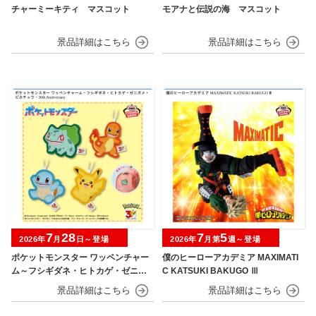
チャーミーキティ マスコット
モアナと伝説の海 マスコット
7
28
7
5
2026年
月
日～登場
2026年
月第
週～登場
ポケットモンスター ワッペンチャー
僕のヒーローアカデミア MAXIMATI
ム～フシギダネ・ヒトカゲ・ゼニガ
C KATSUKI BAKUGO Ⅲ
メ・ピカチュウ～30th Anniversary