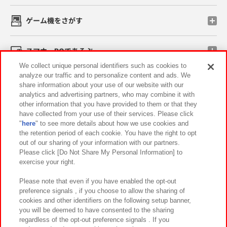
ゲーム機をさがす
スマホ・PCであそぶ
We collect unique personal identifiers such as cookies to
analyze our traffic and to personalize content and ads. We
イベント・キャンペーン
share information about your use of our website with our
analytics and advertising partners, who may combine it with
other information that you have provided to them or that they
have collected from your use of their services. Please click
"
here
" to see more details about how we use cookies and
関連会社
サステナビリティ
サイトポリシー
the retention period of each cookie. You have the right to opt
out of our sharing of your information with our partners.
プライバシーポリシー
ウェブアクセシビリティ方針と検証結果
Please click [Do Not Share My Personal Information] to
exercise your right.
お取引先さまとともに
食品のご提供について
カスタマーハラスメント対応方針
よくあるご質問・お問い合わせ
Please note that even if you have enabled the opt-out
preference signals , if you choose to allow the sharing of
cookies and other identifiers on the following setup banner,
you will be deemed to have consented to the sharing
regardless of the opt-out preference signals . If you