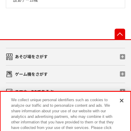
先
あそび場をさがす
ゲーム機をさがす
スマホ・PCであそぶ
We collect unique personal identifiers such as cookies to
analyze our traffic and to personalize content and ads. We
イベント・キャンペーン
share information about your use of our website with our
analytics and advertising partners, who may combine it with
other information that you have provided to them or that they
have collected from your use of their services. Please click