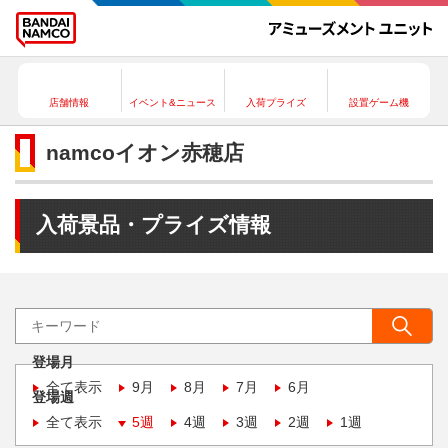
店舗情報
イベント&ニュース
入荷プライズ
設置ゲーム機
namcoイオン赤穂店
入荷景品・プライズ情報
登場月
全て表示
9月
8月
7月
6月
登場週
全て表示
5週
4週
3週
2週
1週