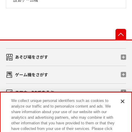
先
あそび場をさがす
ゲーム機をさがす
スマホ・PCであそぶ
We collect unique personal identifiers such as cookies to
analyze our traffic and to personalize content and ads. We
イベント・キャンペーン
share information about your use of our website with our
analytics and advertising partners, who may combine it with
other information that you have provided to them or that they
have collected from your use of their services. Please click