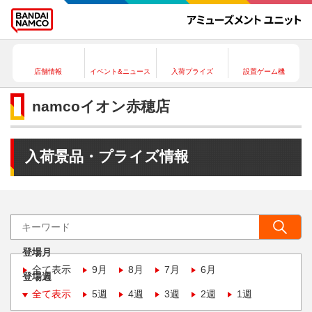
店舗情報
イベント&ニュース
入荷プライズ
設置ゲーム機
namcoイオン赤穂店
入荷景品・プライズ情報
登場月
全て表示
9月
8月
7月
6月
登場週
全て表示
5週
4週
3週
2週
1週