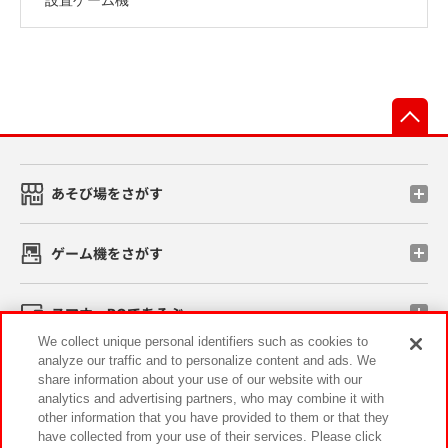
先
あそび場をさがす
ゲーム機をさがす
スマホ・PCであそぶ
We collect unique personal identifiers such as cookies to
analyze our traffic and to personalize content and ads. We
イベント・キャンペーン
share information about your use of our website with our
analytics and advertising partners, who may combine it with
other information that you have provided to them or that they
have collected from your use of their services. Please click