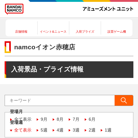
店舗情報
イベント&ニュース
入荷プライズ
設置ゲーム機
namcoイオン赤穂店
入荷景品・プライズ情報
登場月
全て表示
9月
8月
7月
6月
登場週
全て表示
5週
4週
3週
2週
1週