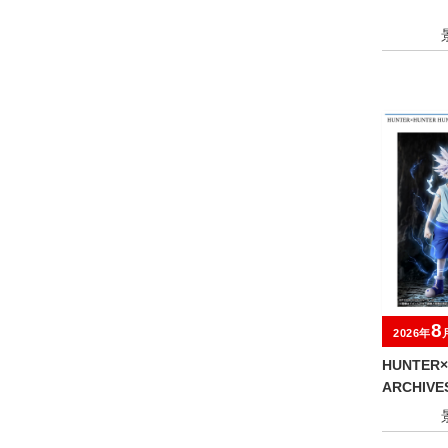
8
2026年
HUNTER×
ARCHIV