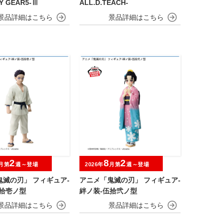
FY GEAR5-Ⅲ
ALL.D.TEACH-
2
8
2
月第
週～登場
2026年
月第
週～登場
鬼滅の刃」 フィギュア-
アニメ「鬼滅の刃」 フィギュア-
伍拾壱ノ型
絆ノ装-伍拾弐ノ型