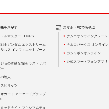
ム機をさがす
スマホ・PCであそぶ
ドルマスター TOURS
ナムコオンラインクレーン
動戦士ガンダム エクストリーム
ナムコパークス オンライ
ーサス２ インフィニットブース
ガシャポンオンライン
公式スマートフォンアプリ
ョジョの奇妙な冒険 ラストサバ
バー
鼓の達人
りスピリッツ
リオカート アーケードグランプ
X
岸ミッドナイト マキシマムチュ