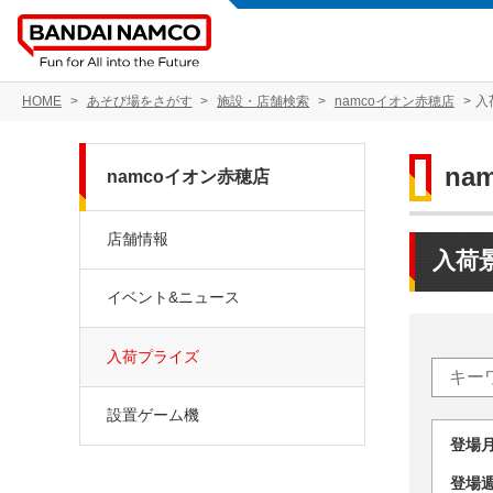
HOME
あそび場をさがす
施設・店舗検索
namcoイオン赤穂店
入
na
namcoイオン赤穂店
店舗情報
入荷
イベント&ニュース
入荷プライズ
設置ゲーム機
登場
登場