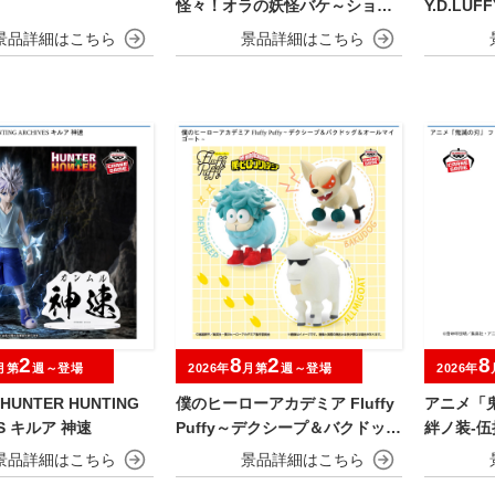
怪々！オラの妖怪バケ～ション
Y.D.LUF
おおきなSOFVIMATES～野原し
んのすけ～
2
8
2
8
月第
週～登場
2026年
月第
週～登場
2026年
HUNTER HUNTING
僕のヒーローアカデミア Fluffy
アニメ「
ES キルア 神速
Puffy～デクシープ＆バクドッグ
絆ノ装-
＆オールマイゴート～