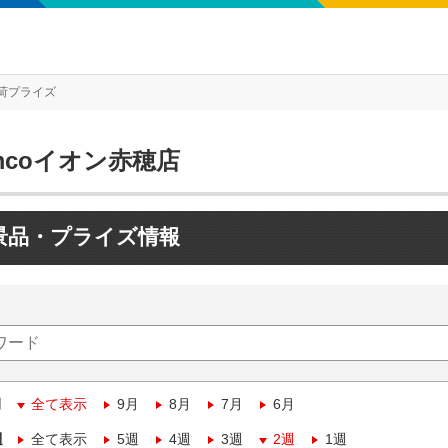
荷プライズ
mcoイオン赤穂店
景品・プライズ情報
月
全て表示
9月
8月
7月
6月
週
全て表示
5週
4週
3週
2週
1週