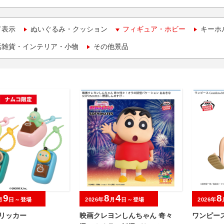
て表示
ぬいぐるみ・クッション
フィギュア・ホビー
キーホ
活雑貨・インテリア・小物
その他景品
9
8
4
8
月
日～登場
2026年
月
日～登場
2026年
クリッカー
映画クレヨンしんちゃん 奇々
ワンピース 