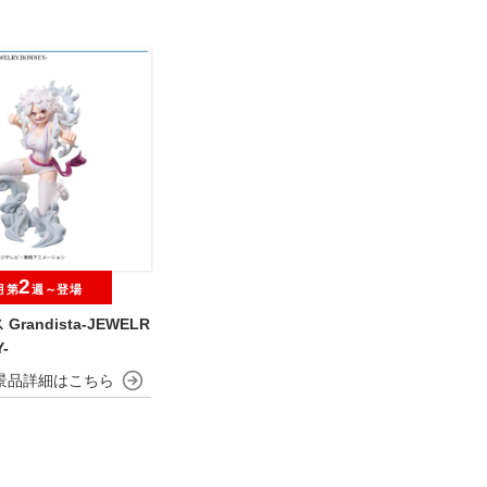
2
月第
週～登場
randista-JEWELR
-