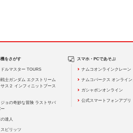
ム機をさがす
スマホ・PCであそぶ
ドルマスター TOURS
ナムコオンラインクレーン
動戦士ガンダム エクストリーム
ナムコパークス オンライ
ーサス２ インフィニットブース
ガシャポンオンライン
公式スマートフォンアプリ
ョジョの奇妙な冒険 ラストサバ
バー
鼓の達人
りスピリッツ