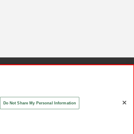
針と検証結果
お取引先さまとともに
お問い合わせ
Do Not Share My Personal Information
ASHIKI Co., Ltd. All Rights Reserved.