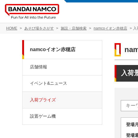
HOME
あそび場をさがす
施設・店舗検索
namcoイオン赤穂店
入
na
namcoイオン赤穂店
店舗情報
入荷
イベント&ニュース
入荷プライズ
設置ゲーム機
登場
登場