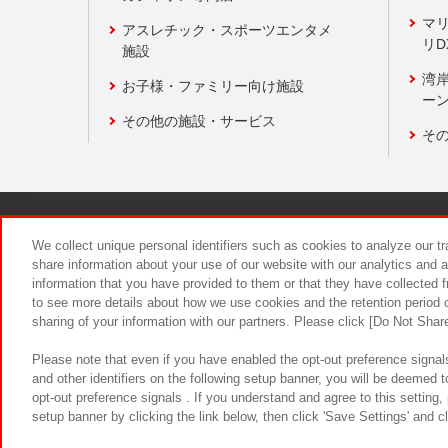
マ
アスレチック・スポーツエンタメ
リD
施設
湾
お子様・ファミリー向け施設
ーン
その他の施設・サービス
そ
関連会社
サステナビリティ
We collect unique personal identifiers such as cookies to analyze our t
share information about your use of our website with our analytics and 
information that you have provided to them or that they have collected f
食品のご提
to see more details about how we use cookies and the retention period o
sharing of your information with our partners. Please click [Do Not Shar
Please note that even if you have enabled the opt-out preference signals
and other identifiers on the following setup banner, you will be deemed 
opt-out preference signals . If you understand and agree to this setting
setup banner by clicking the link below, then click 'Save Settings' and c
©Bandai Namco Amusement Inc.
©Ba