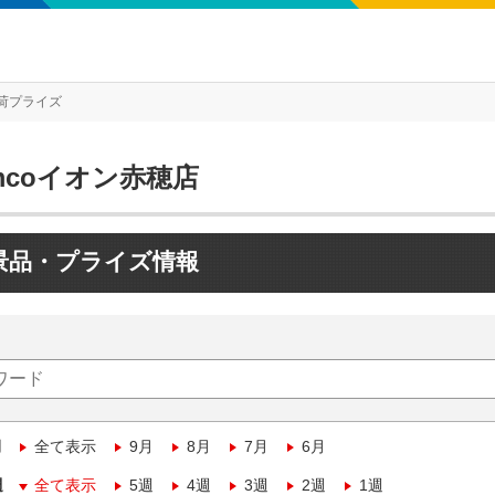
荷プライズ
mcoイオン赤穂店
景品・プライズ情報
月
全て表示
9月
8月
7月
6月
週
全て表示
5週
4週
3週
2週
1週