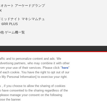
リオカート アーケードグランプ
X
岸ミッドナイト マキシマムチュ
 6RR PLUS
の他 ゲーム機一覧
サイトポリシー
プライバシーポリシー
ウェブアクセシビリティ方
raffic and to personalize content and ads. We
advertising partners, who may combine it with other
rom your use of their services. Please click "
here
"
供について
カスタマーハラスメント対応方針
よくあるご質問・
f each cookie. You have the right to opt out of our
e My Personal Information] to exercise your right.
 , if you choose to allow the sharing of cookies
to have consented to the sharing regardless of the
, please manage your consent on the following
lose the banner.
ndai Namco Amusement Lab Inc.
©Bandai Namco Experience Inc.
©HANAY