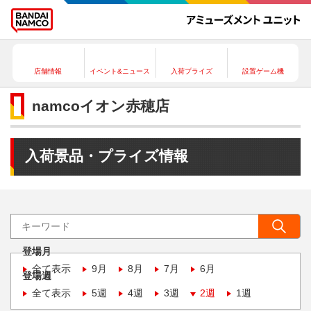
店舗情報
イベント&ニュース
入荷プライズ
設置ゲーム機
namcoイオン赤穂店
入荷景品・プライズ情報
登場月
全て表示
9月
8月
7月
6月
登場週
全て表示
5週
4週
3週
2週
1週