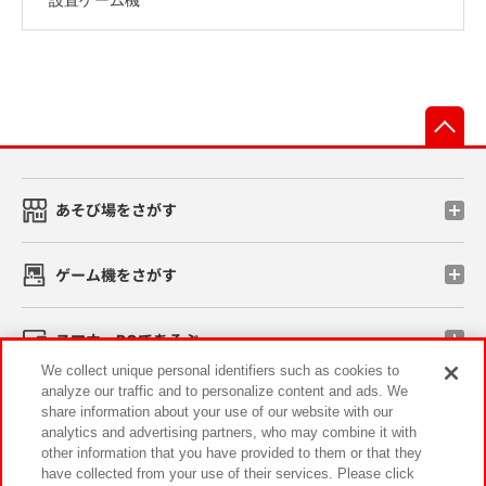
先
あそび場をさがす
ゲーム機をさがす
スマホ・PCであそぶ
We collect unique personal identifiers such as cookies to
analyze our traffic and to personalize content and ads. We
イベント・キャンペーン
share information about your use of our website with our
analytics and advertising partners, who may combine it with
other information that you have provided to them or that they
have collected from your use of their services. Please click