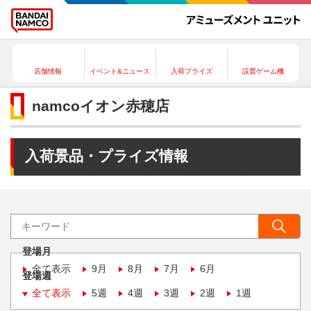
店舗情報
イベント&ニュース
入荷プライズ
設置ゲーム機
namcoイオン赤穂店
入荷景品・プライズ情報
登場月
全て表示
9月
8月
7月
6月
登場週
全て表示
5週
4週
3週
2週
1週