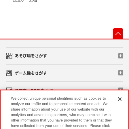
先
あそび場をさがす
ゲーム機をさがす
スマホ・PCであそぶ
We collect unique personal identifiers such as cookies to
analyze our traffic and to personalize content and ads. We
イベント・キャンペーン
share information about your use of our website with our
analytics and advertising partners, who may combine it with
other information that you have provided to them or that they
have collected from your use of their services. Please click