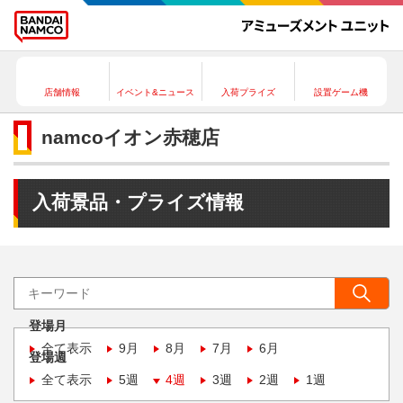
店舗情報
イベント&ニュース
入荷プライズ
設置ゲーム機
namcoイオン赤穂店
入荷景品・プライズ情報
登場月
全て表示
9月
8月
7月
6月
登場週
全て表示
5週
4週
3週
2週
1週