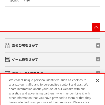
先
あそび場をさがす
ゲーム機をさがす
スマホ・PCであそぶ
We collect unique personal identifiers such as cookies to
analyze our traffic and to personalize content and ads. We
イベント・キャンペーン
share information about your use of our website with our
analytics and advertising partners, who may combine it with
other information that you have provided to them or that they
have collected from your use of their services. Please click