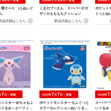
月
日～登場
2026年
月
日～登場
2026年
 寝そべり LLぬいぐ
くまのプーさん スーパーギガ
ポケット
ム‐
ザッカもちもちクッション
ぐっとぬ
ンクver.
7
7
7
7
月
日～登場
2026年
月
日～登場
2026年
モンスター めちゃもふ
ポケットモンスター もふぐっと
スーパー
いぐるみ～エーフィ－
カラーセレクションぬいぐるみ
いぐるみ