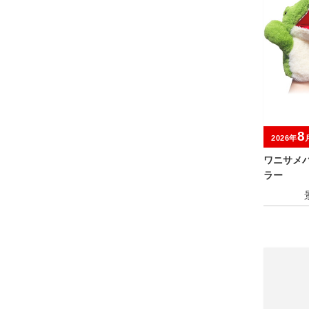
8
2026年
ワニサメ
ラー