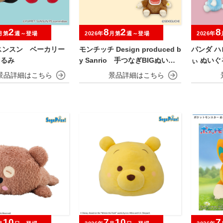
2
8
2
8
月第
週～登場
2026年
月第
週～登場
2026年
スンスン ベーカリー
モンチッチ Design produced b
パンダ 
ぐるみ
y Sanrio 手つなぎBIGぬいぐ
ぃ ぬい
るみ
10
7
10
7