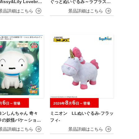
issy&Lily Lovebrai
ぐっとぬいぐるみ～ラプラス～
振り向きver.
6
8
6
月
日～登場
2026年
月
日～登場
ヨンしんちゃん 奇々
ミニオン LLぬいぐるみ‐フラッ
ラの妖怪バケ～ション
フィ‐
ふぐっとぬいぐるみ～
ポーズのシロ～