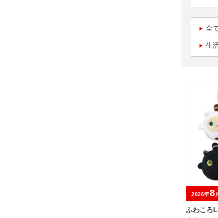
全
生
8
2026年
ふわころL