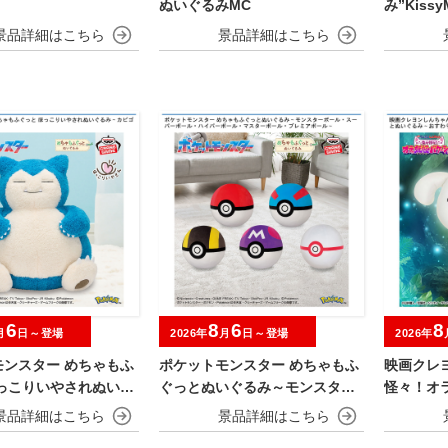
ぬいぐるみMC
み”KissyM
ds”
6
8
6
8
月
日～登場
2026年
月
日～登場
2026年
モンスター めちゃもふ
ポケットモンスター めちゃもふ
映画クレ
ほっこりいやされぬいぐ
ぐっとぬいぐるみ～モンスター
怪々！オ
ビゴン～
ボール・スーパーボール・ハイ
めちゃも
パーボール・マスターボール・
おすわり