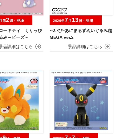
2
7
13
月第
週～登場
2026年
月
日～登場
ハローキティ くりっぴ
べいびｰあにまるずぬいぐるみ超
ぐるみ～ビーズ～
MEGA ver.2
9
7
7