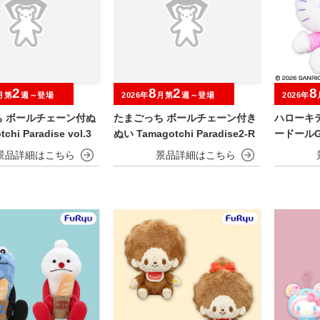
2
8
2
8
月第
週～登場
2026年
月第
週～登場
2026年
ち ボールチェーン付ぬ
たまごっち ボールチェーン付き
ハローキ
chi Paradise vol.3
ぬい Tamagotchi Paradise2-R
ードールG