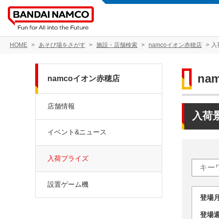
HOME
あそび場をさがす
施設・店舗検索
namcoイオン赤穂店
入
na
namcoイオン赤穂店
店舗情報
入荷
イベント&ニュース
入荷プライズ
設置ゲーム機
登場
登場