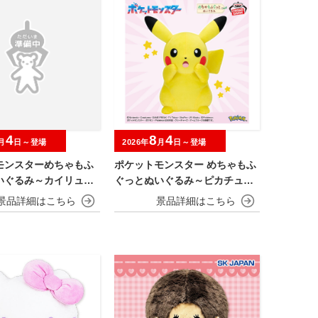
4
8
4
月
日～登場
2026年
月
日～登場
モンスターめちゃもふ
ポケットモンスター めちゃもふ
いぐるみ～カイリュー
ぐっとぬいぐるみ～ピカチュウ
～びっくりver.