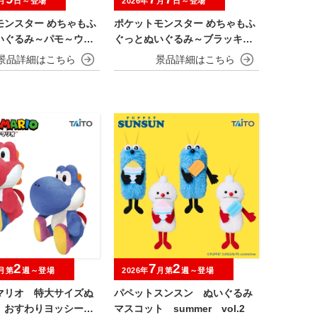
月
日～登場
2026年
月
日～登場
モンスター めちゃもふ
ポケットモンスター めちゃもふ
いぐるみ～パモ～ウィ
ぐっとぬいぐるみ～ブラッキー
～
2
7
2
月第
週～登場
2026年
月第
週～登場
マリオ 特大サイズぬ
パペットスンスン ぬいぐるみ
 おすわりヨッシー
マスコット summer vol.2