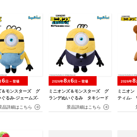
プレミアボール～
6
8
6
8
月
日～登場
2026年
月
日～登場
2026年
ズ＆モンスターズ グ
ミニオンズ＆モンスターズ グ
ミニオン
ぐるみ‐ジェームズ‐
ランデぬいぐるみ タキシード
ティム‐ V