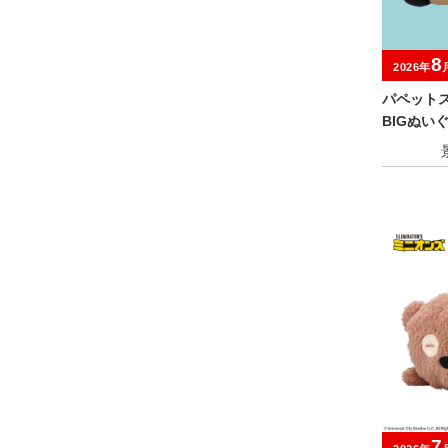
8
2026年
パペット
BIGぬい
7