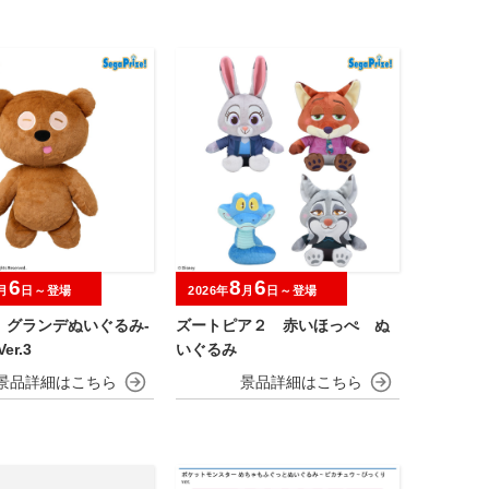
6
8
6
月
日～登場
2026年
月
日～登場
 グランデぬいぐるみ‐
ズートピア２ 赤いほっぺ ぬ
er.3
いぐるみ