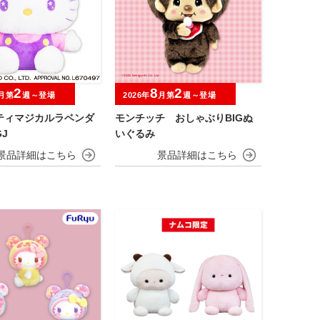
2
8
2
月第
週～登場
2026年
月第
週～登場
ティマジカルラベンダ
モンチッチ おしゃぶりBIGぬ
J
いぐるみ