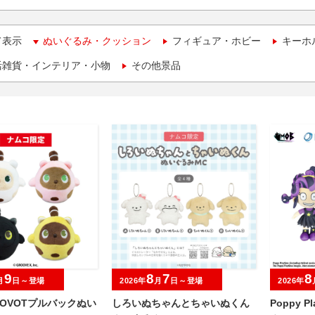
て表示
ぬいぐるみ・クッション
フィギュア・ホビー
キーホ
活雑貨・インテリア・小物
その他景品
9
8
7
8
月
日～登場
2026年
月
日～登場
2026年
OVOTプルバックぬい
しろいぬちゃんとちゃいぬくん
Poppy P