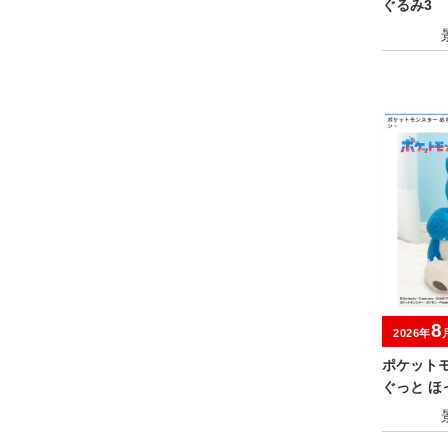
ぐるみ3
8
2026年
ポケット
ぐっと 
るみ～カ