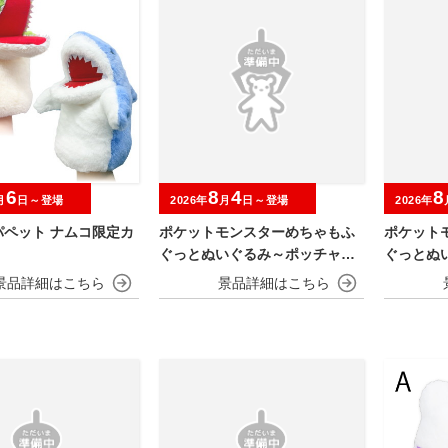
6
8
4
8
月
日～登場
2026年
月
日～登場
2026年
パペット ナムコ限定カ
ポケットモンスターめちゃもふ
ポケット
ぐっとぬいぐるみ～ポッチャマ
ぐっとぬ
～
～