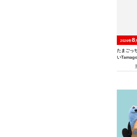
8
2026年
たまごっ
いTamagot