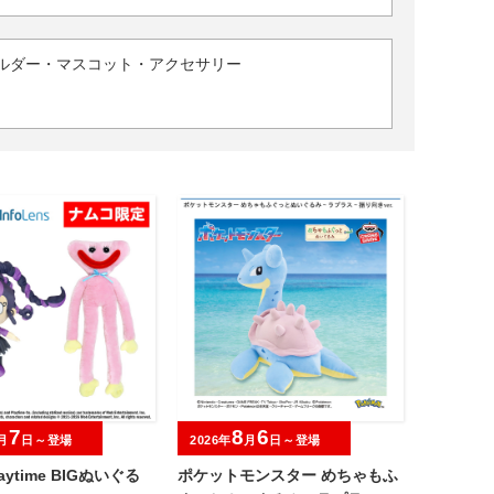
ルダー・マスコット・アクセサリー
7
8
6
月
日～登場
2026年
月
日～登場
laytime BIGぬいぐる
ポケットモンスター めちゃもふ