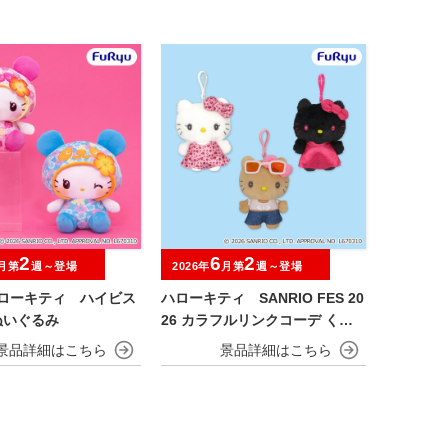
2
6
2
月第
週～登場
2026年
月第
週～登場
ハローキティ ハイビス
ハローキティ SANRIO FES 20
ぬいぐるみ
26 カラフルリンクコーデ くり
っぴぃ ぬいぐるみ