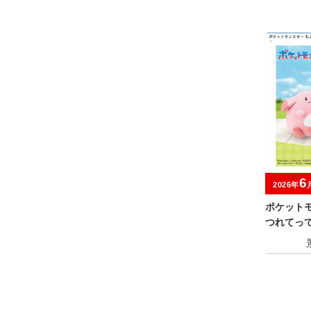
6
2026年
ポケット
つれてっ
ー・ホゲ