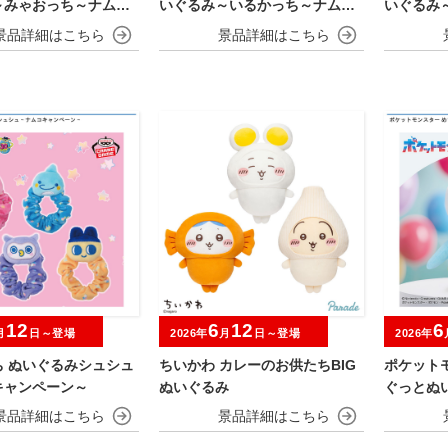
～みゃおっち～ナムコ
いぐるみ～いるかっち～ナムコ
いぐるみ
ーン
キャンペーン
キャンペ
12
6
12
6
月
日～登場
2026年
月
日～登場
2026年
ち ぬいぐるみシュシュ
ちいかわ カレーのお供たちBIG
ポケット
キャンペーン～
ぬいぐるみ
ぐっとぬ
～