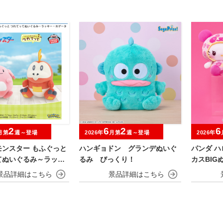
2
6
2
6
月第
週～登場
2026年
月第
週～登場
2026年
モンスター もふぐっと
ハンギョドン グランデぬいぐ
パンダ 
てぬいぐるみ～ラッキ
るみ びっくり！
カスBIG
ータ～