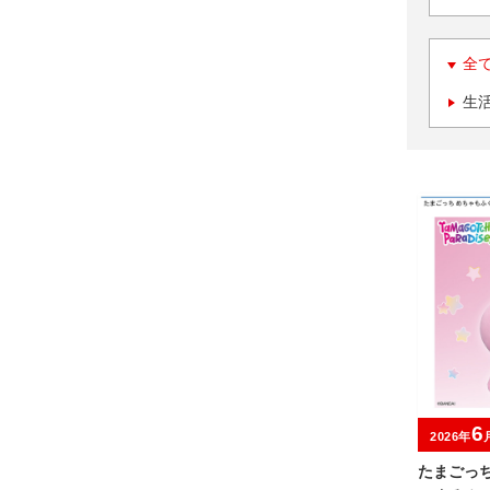
全
生
6
2026年
たまごっ