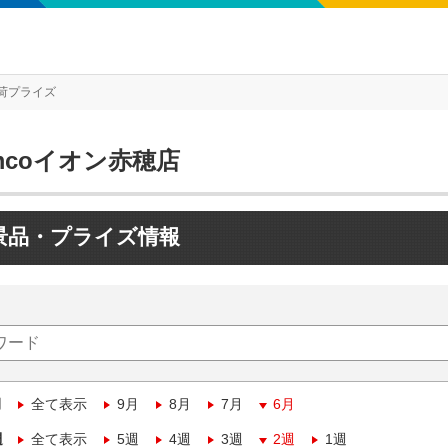
荷プライズ
mcoイオン赤穂店
景品・プライズ情報
月
全て表示
9月
8月
7月
6月
週
全て表示
5週
4週
3週
2週
1週