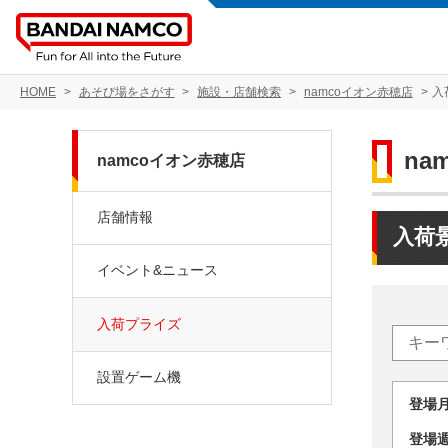
HOME
あそび場をさがす
施設・店舗検索
namcoイオン赤穂店
入
na
namcoイオン赤穂店
店舗情報
入荷
イベント&ニュース
入荷プライズ
設置ゲーム機
登場
登場