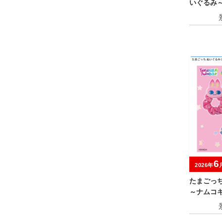
いぐるみ
キャンペ
6
2026年
たまごっ
～ナムコ