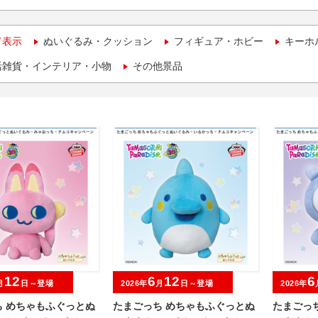
て表示
ぬいぐるみ・クッション
フィギュア・ホビー
キーホ
活雑貨・インテリア・小物
その他景品
12
6
12
6
月
日～登場
2026年
月
日～登場
2026年
ち めちゃもふぐっとぬ
たまごっち めちゃもふぐっとぬ
たまごっ