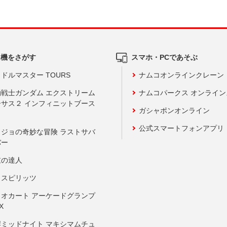
ム機をさがす
スマホ・PCであそぶ
ドルマスター TOURS
ナムコオンラインクレーン
動戦士ガンダム エクストリーム
ナムコパークス オンライ
ーサス２ インフィニットブース
ガシャポンオンライン
公式スマートフォンアプリ
ョジョの奇妙な冒険 ラストサバ
バー
鼓の達人
りスピリッツ
リオカート アーケードグランプ
X
岸ミッドナイト マキシマムチュ