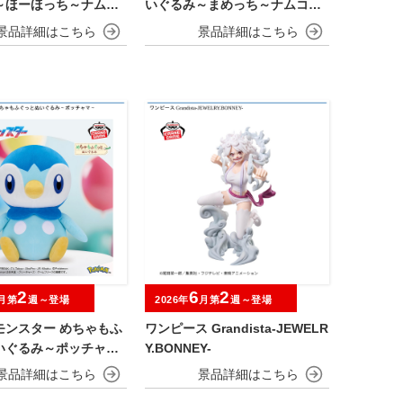
～ほーほっち～ナムコ
いぐるみ～まめっち～ナムコキ
ーン
ャンペーン
2
6
2
月第
週～登場
2026年
月第
週～登場
モンスター めちゃもふ
ワンピース Grandista-JEWELR
いぐるみ～ポッチャマ
Y.BONNEY-