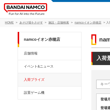
HOME
あそび場をさがす
施設・店舗検索
namcoイオン赤穂店
入
na
namcoイオン赤穂店
店舗情報
入荷
イベント&ニュース
入荷プライズ
設置ゲーム機
登場
登場