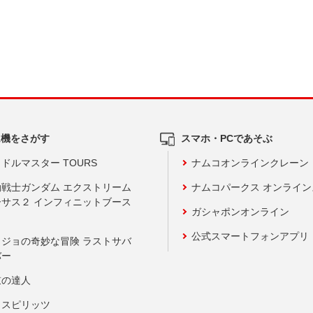
ム機をさがす
スマホ・PCであそぶ
ドルマスター TOURS
ナムコオンラインクレーン
動戦士ガンダム エクストリーム
ナムコパークス オンライ
ーサス２ インフィニットブース
ガシャポンオンライン
公式スマートフォンアプリ
ョジョの奇妙な冒険 ラストサバ
バー
鼓の達人
りスピリッツ