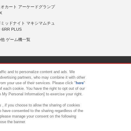
リオカート アーケードグランプ
X
岸ミッドナイト マキシマムチュ
 6RR PLUS
の他 ゲーム機一覧
サイトポリシー
プライバシーポリシー
ウェブアクセシビリティ方
raffic and to personalize content and ads. We
advertising partners, who may combine it with other
rom your use of their services. Please click "
here
"
供について
カスタマーハラスメント対応方針
よくあるご質問・
f each cookie. You have the right to opt out of our
e My Personal Information] to exercise your right.
 , if you choose to allow the sharing of cookies
to have consented to the sharing regardless of the
, please manage your consent on the following
lose the banner.
ndai Namco Amusement Lab Inc.
©Bandai Namco Experience Inc.
©HANAY