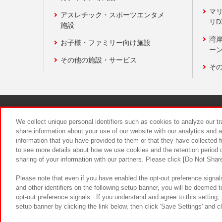
マ
アスレチック・スポーツエンタメ
リD
施設
湾
お子様・ファミリー向け施設
ーン
その他の施設・サービス
そ
関連会社
サステナビリティ
We collect unique personal identifiers such as cookies to analyze our t
share information about your use of our website with our analytics and 
information that you have provided to them or that they have collected f
食品のご提
to see more details about how we use cookies and the retention period o
sharing of your information with our partners. Please click [Do Not Shar
Please note that even if you have enabled the opt-out preference signals
and other identifiers on the following setup banner, you will be deemed 
opt-out preference signals . If you understand and agree to this setting
setup banner by clicking the link below, then click 'Save Settings' and c
©Bandai Namco Amusement Inc.
©Ba