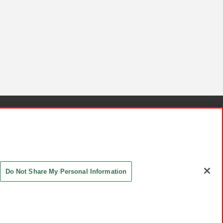
針と検証結果
お取引先さまとともに
お問い合わせ
Do Not Share My Personal Information
ASHIKI Co., Ltd. All Rights Reserved.