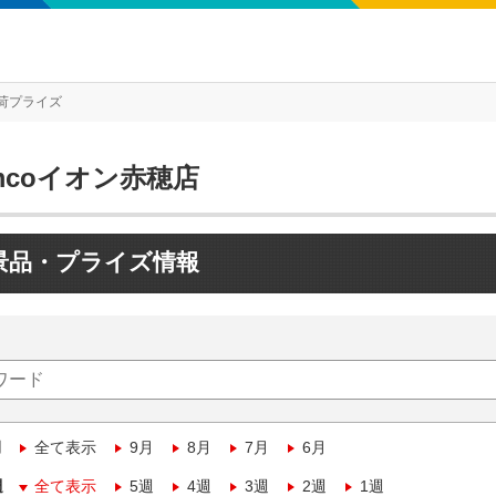
荷プライズ
mcoイオン赤穂店
景品・プライズ情報
月
全て表示
9月
8月
7月
6月
週
全て表示
5週
4週
3週
2週
1週