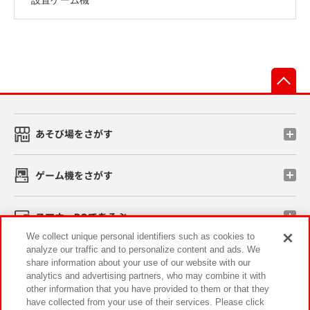
先
あそび場をさがす
ゲーム機をさがす
スマホ・PCであそぶ
We collect unique personal identifiers such as cookies to
analyze our traffic and to personalize content and ads. We
イベント・キャンペーン
share information about your use of our website with our
analytics and advertising partners, who may combine it with
other information that you have provided to them or that they
have collected from your use of their services. Please click