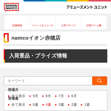
店舗情報
イベント&ニュース
入荷プライズ
設置ゲーム機
namcoイオン赤穂店
入荷景品・プライズ情報
登場月
全て表示
9月
8月
7月
6月
登場週
全て表示
5週
4週
3週
2週
1週