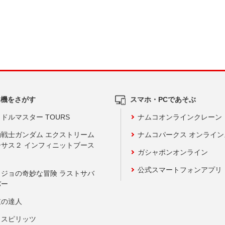
ム機をさがす
スマホ・PCであそぶ
ドルマスター TOURS
ナムコオンラインクレーン
動戦士ガンダム エクストリーム
ナムコパークス オンライ
ーサス２ インフィニットブース
ガシャポンオンライン
公式スマートフォンアプリ
ョジョの奇妙な冒険 ラストサバ
バー
鼓の達人
りスピリッツ