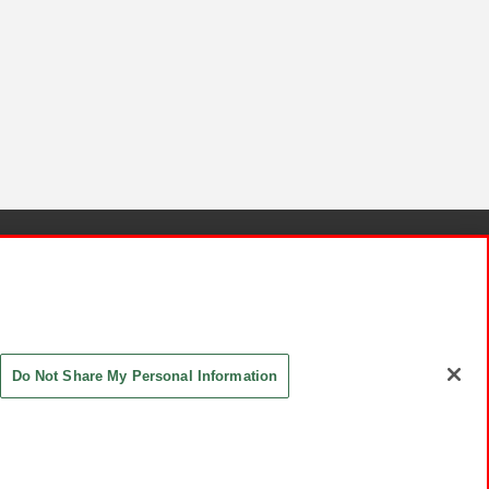
針と検証結果
お取引先さまとともに
お問い合わせ
Do Not Share My Personal Information
ASHIKI Co., Ltd. All Rights Reserved.