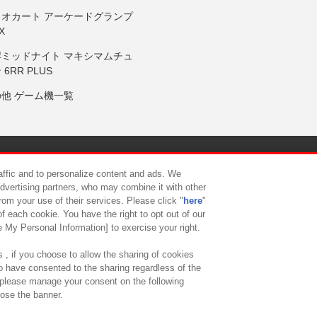
リオカート アーケードグランプ
X
岸ミッドナイト マキシマムチュ
 6RR PLUS
の他 ゲーム機一覧
サイトポリシー
プライバシーポリシー
ウェブアクセシビリティ方
raffic and to personalize content and ads. We
advertising partners, who may combine it with other
rom your use of their services. Please click "
here
"
供について
カスタマーハラスメント対応方針
よくあるご質問・
f each cookie. You have the right to opt out of our
e My Personal Information] to exercise your right.
 , if you choose to allow the sharing of cookies
to have consented to the sharing regardless of the
, please manage your consent on the following
lose the banner.
ndai Namco Amusement Lab Inc.
©Bandai Namco Experience Inc.
©HANAY