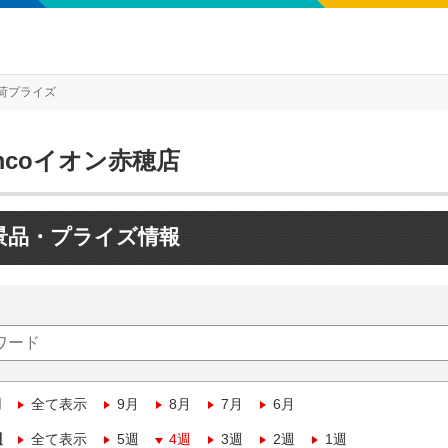
荷プライズ
mcoイオン赤穂店
景品・プライズ情報
月
全て表示
9月
8月
7月
6月
週
全て表示
5週
4週
3週
2週
1週