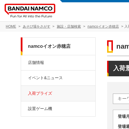
HOME
あそび場をさがす
施設・店舗検索
namcoイオン赤穂店
入
na
namcoイオン赤穂店
店舗情報
入荷
イベント&ニュース
入荷プライズ
設置ゲーム機
登場
登場