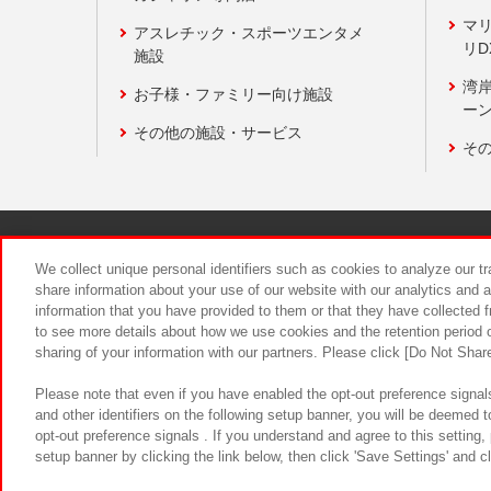
マ
アスレチック・スポーツエンタメ
リD
施設
湾
お子様・ファミリー向け施設
ーン
その他の施設・サービス
そ
関連会社
サステナビリティ
We collect unique personal identifiers such as cookies to analyze our t
share information about your use of our website with our analytics and 
information that you have provided to them or that they have collected f
食品のご提
to see more details about how we use cookies and the retention period o
sharing of your information with our partners. Please click [Do Not Shar
Please note that even if you have enabled the opt-out preference signals
and other identifiers on the following setup banner, you will be deemed 
opt-out preference signals . If you understand and agree to this setting
setup banner by clicking the link below, then click 'Save Settings' and c
©Bandai Namco Amusement Inc.
©Ba