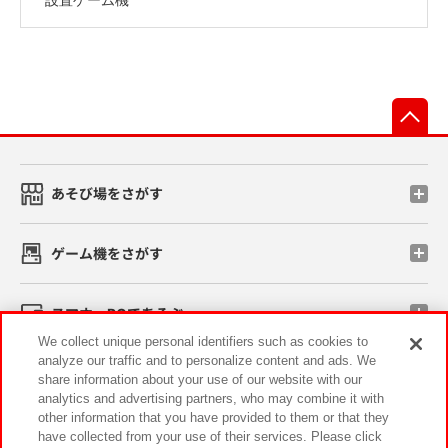
先
あそび場をさがす
ゲーム機をさがす
スマホ・PCであそぶ
We collect unique personal identifiers such as cookies to
analyze our traffic and to personalize content and ads. We
イベント・キャンペーン
share information about your use of our website with our
analytics and advertising partners, who may combine it with
other information that you have provided to them or that they
have collected from your use of their services. Please click