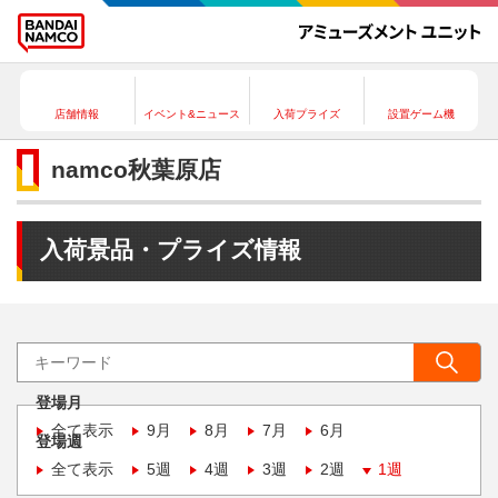
店舗情報
イベント&ニュース
入荷プライズ
設置ゲーム機
namco秋葉原店
入荷景品・プライズ情報
登場月
全て表示
9月
8月
7月
6月
登場週
全て表示
5週
4週
3週
2週
1週