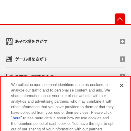
先
あそび場をさがす
ゲーム機をさがす
スマホ・PCであそぶ
We collect unique personal identifiers such as cookies to
analyze our traffic and to personalize content and ads. We
イベント・キャンペーン
share information about your use of our website with our
analytics and advertising partners, who may combine it with
other information that you have provided to them or that they
have collected from your use of their services. Please click
"
here
" to see more details about how we use cookies and
関連会社
サステナビリティ
サイトポリシー
the retention period of each cookie. You have the right to opt
out of our sharing of your information with our partners.