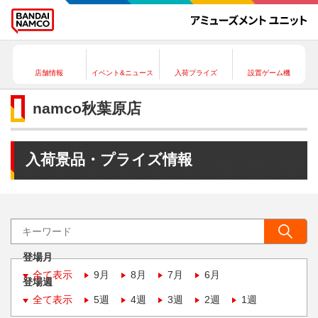
店舗情報
イベント&ニュース
入荷プライズ
設置ゲーム機
namco秋葉原店
入荷景品・プライズ情報
登場月
全て表示
9月
8月
7月
6月
登場週
全て表示
5週
4週
3週
2週
1週