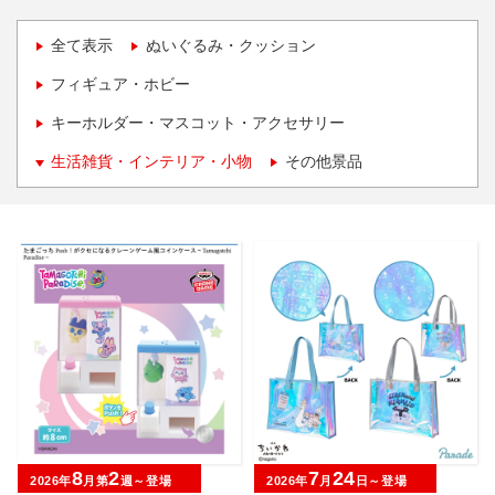
全て表示
ぬいぐるみ・クッション
フィギュア・ホビー
キーホルダー・マスコット・アクセサリー
生活雑貨・インテリア・小物
その他景品
8
2
7
24
2026年
月第
週～登場
2026年
月
日～登場