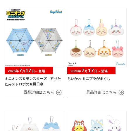
7
17
7
17
2026年
月
日～登場
2026年
月
日～登場
ミニオンズ＆モンスターズ 折りた
ちいかわ ミニプラがまぐち
たみストロボの傘風日傘