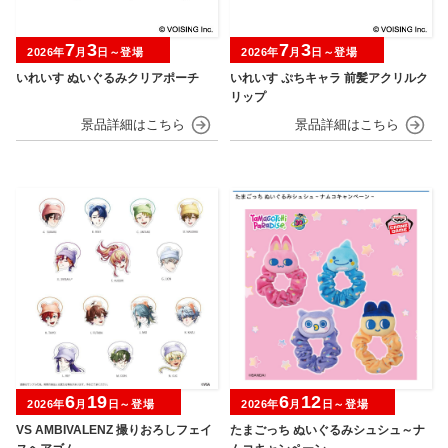
7
3
7
3
2026年
月
日～登場
2026年
月
日～登場
いれいす ぬいぐるみクリアポーチ
いれいす ぷちキャラ 前髪アクリルク
リップ
6
19
6
12
2026年
月
日～登場
2026年
月
日～登場
VS AMBIVALENZ 撮りおろしフェイ
たまごっち ぬいぐるみシュシュ～ナ