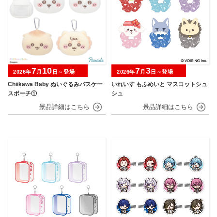
7
10
7
3
2026年
月
日～登場
2026年
月
日～登場
Chiikawa Baby ぬいぐるみパスケー
いれいす もふめいと マスコットシュ
スポーチ①
シュ