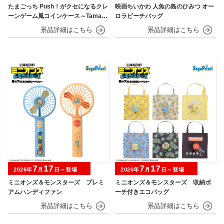
たまごっち Push！がクセになるクレ
映画ちいかわ 人魚の島のひみつ オー
ーンゲーム風コインケース～Tamago
ロラビーチバッグ
tchi Paradise～
7
17
7
17
2026年
月
日～登場
2026年
月
日～登場
ミニオンズ＆モンスターズ プレミ
ミニオンズ＆モンスターズ 収納ポ
アムハンディファン
ーチ付きエコバッグ