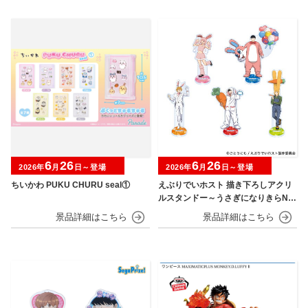
6
26
6
26
2026年
月
日～登場
2026年
月
日～登場
ちいかわ PUKU CHURU seal①
えぶりでいホスト 描き下ろしアクリ
ルスタンドー～うさぎになりきらNIG
HT～