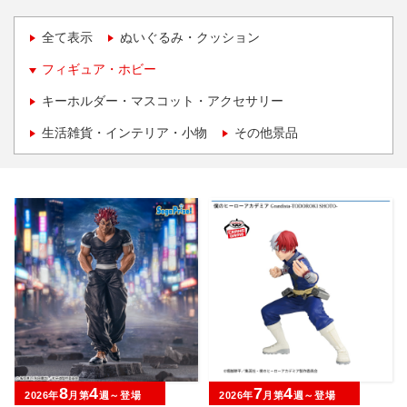
全て表示
ぬいぐるみ・クッション
フィギュア・ホビー
キーホルダー・マスコット・アクセサリー
生活雑貨・インテリア・小物
その他景品
8
4
7
4
2026年
月第
週～登場
2026年
月第
週～登場