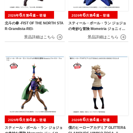
6
4
6
4
2026年
月第
週～登場
2026年
月第
週～登場
北斗の拳 -FIST OF THE NORTH STA
スティール・ボール・ラン ジョジョ
R-Grandista-REI-
の奇妙な冒険 Mometria ジョニィ・
ジョースター
6
4
6
4
2026年
月第
週～登場
2026年
月第
週～登場
スティール・ボール・ラン ジョジョ
僕のヒーローアカデミア GLITTER&