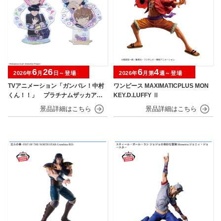
6
26
6
4
2026年
月
日～登場
2026年
月第
週～登場
TVアニメーション「ガンバレ！中村
ワンピース MAXIMATICPLUS MON
くん！！」 プラチナムザッカアク
KEY.D.LUFFY Ⅱ
リルジオラマ