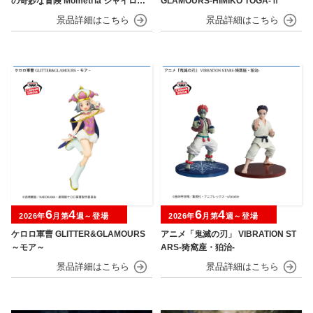
の奇妙な冒険 Mometria ジャイロ・
GLAMOURS-HIMIKO TOGA-Ⅱ
ツェペリ
6
4
6
4
2026年
月第
週～登場
2026年
月第
週～登場
ケロロ軍曹 GLITTER&GLAMOURS
アニメ「鬼滅の刃」 VIBRATION ST
～モア～
ARS-猗窩座・狛治-