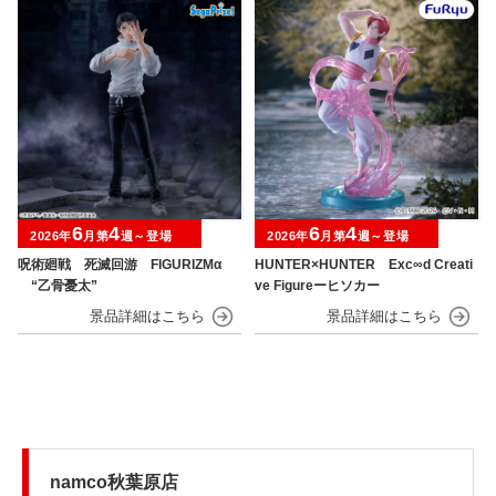
6
4
6
4
2026年
月第
週～登場
2026年
月第
週～登場
呪術廻戦 死滅回游 FIGURIZMα
HUNTER×HUNTER Exc∞d Creati
“乙骨憂太”
ve Figureーヒソカー
namco秋葉原店