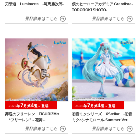
刃牙道 Luminasta ‐範馬勇次郎‐
僕のヒーローアカデミア Grandista-
TODOROKI SHOTO-
7
4
7
4
2026年
月第
週～登場
2026年
月第
週～登場
葬送のフリーレン FIGURIZMα
初音ミクシリーズ XStellar ‐初音
“フリーレン”～花舞～
ミク×シナモロール‐Summer Ver.