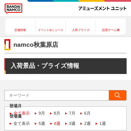
店舗情報
イベント&ニュース
入荷プライズ
設置ゲーム機
namco秋葉原店
入荷景品・プライズ情報
登場月
全て表示
9月
8月
7月
6月
登場週
全て表示
5週
4週
3週
2週
1週