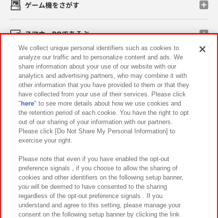
ゲーム機をさがす
スマホ・PCであそぶ
We collect unique personal identifiers such as cookies to
analyze our traffic and to personalize content and ads. We
イベント・キャンペーン
share information about your use of our website with our
analytics and advertising partners, who may combine it with
other information that you have provided to them or that they
have collected from your use of their services. Please click
"
here
" to see more details about how we use cookies and
関連会社
サステナビリティ
サイトポリシー
the retention period of each cookie. You have the right to opt
out of our sharing of your information with our partners.
プライバシーポリシー
ウェブアクセシビリティ方針と検証結果
Please click [Do Not Share My Personal Information] to
exercise your right.
お取引先さまとともに
食品のご提供について
カスタマーハラスメント対応方針
よくあるご質問・お問い合わせ
Please note that even if you have enabled the opt-out
preference signals , if you choose to allow the sharing of
cookies and other identifiers on the following setup banner,
you will be deemed to have consented to the sharing
regardless of the opt-out preference signals . If you
understand and agree to this setting, please manage your
consent on the following setup banner by clicking the link