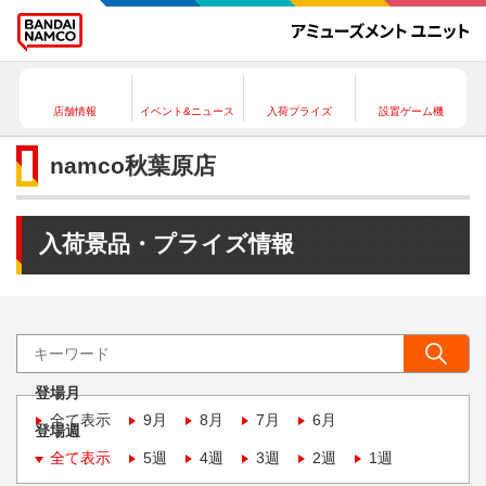
店舗情報
イベント&ニュース
入荷プライズ
設置ゲーム機
namco秋葉原店
入荷景品・プライズ情報
登場月
全て表示
9月
8月
7月
6月
登場週
全て表示
5週
4週
3週
2週
1週