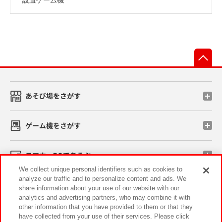
先
あそび場をさがす
ゲーム機をさがす
スマホ・PCであそぶ
We collect unique personal identifiers such as cookies to
analyze our traffic and to personalize content and ads. We
イベント・キャンペーン
share information about your use of our website with our
analytics and advertising partners, who may combine it with
other information that you have provided to them or that they
have collected from your use of their services. Please click