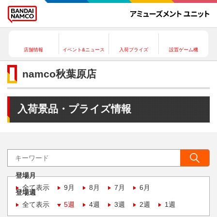
店舗情報
イベント&ニュース
入荷プライズ
設置ゲーム機
namco秋葉原店
入荷景品・プライズ情報
登場月
全て表示
9月
8月
7月
6月
登場週
全て表示
5週
4週
3週
2週
1週