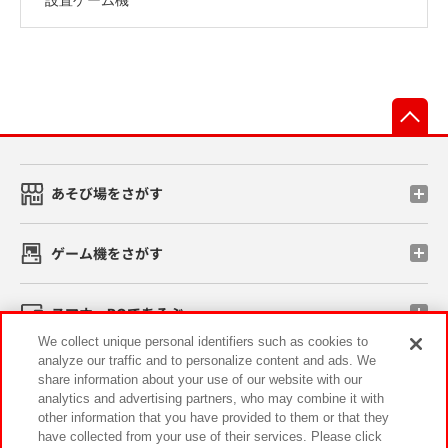
先
あそび場をさがす
ゲーム機をさがす
スマホ・PCであそぶ
We collect unique personal identifiers such as cookies to
analyze our traffic and to personalize content and ads. We
イベント・キャンペーン
share information about your use of our website with our
analytics and advertising partners, who may combine it with
other information that you have provided to them or that they
have collected from your use of their services. Please click