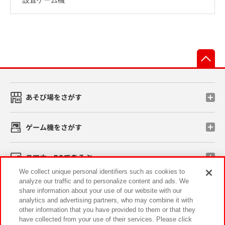
先
あそび場をさがす
ゲーム機をさがす
スマホ・PCであそぶ
We collect unique personal identifiers such as cookies to
analyze our traffic and to personalize content and ads. We
イベント・キャンペーン
share information about your use of our website with our
analytics and advertising partners, who may combine it with
other information that you have provided to them or that they
have collected from your use of their services. Please click