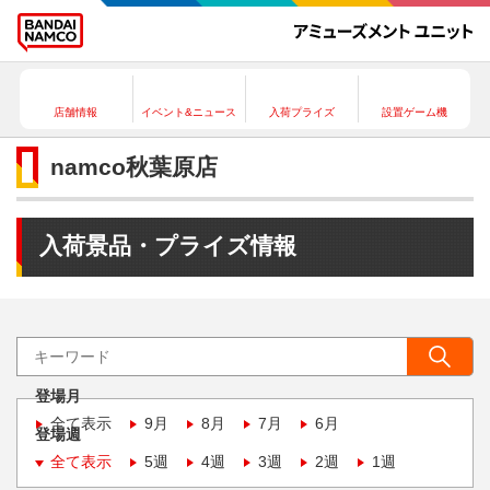
店舗情報
イベント&ニュース
入荷プライズ
設置ゲーム機
namco秋葉原店
入荷景品・プライズ情報
登場月
全て表示
9月
8月
7月
6月
登場週
全て表示
5週
4週
3週
2週
1週