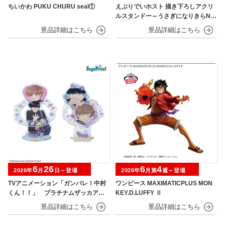
ちいかわ PUKU CHURU seal①
えぶりでいホスト 描き下ろしアクリ
ルスタンドー～うさぎになりきらNIG
HT～
6
26
6
4
2026年
月
日～登場
2026年
月第
週～登場
TVアニメーション「ガンバレ！中村
ワンピース MAXIMATICPLUS MON
くん！！」 プラチナムザッカアク
KEY.D.LUFFY Ⅱ
リルジオラマ