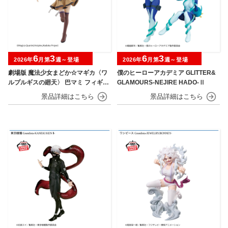
6
3
6
3
2026年
月第
週～登場
2026年
月第
週～登場
劇場版 魔法少女まどか☆マギカ〈ワ
僕のヒーローアカデミア GLITTER&
ルプルギスの廻天〉 巴マミ フィギュ
GLAMOURS-NEJIRE HADO-Ⅱ
ア