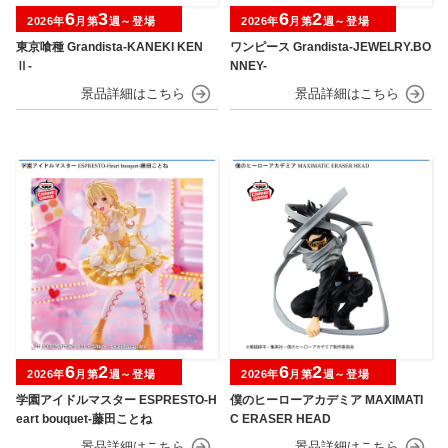
6
3
6
2
2026年
月第
週～登場
2026年
月第
週～登場
東京喰種 Grandista-KANEKI KEN
ワンピース Grandista-JEWELRY.BO
Ⅱ-
NNEY-
6
2
6
2
2026年
月第
週～登場
2026年
月第
週～登場
学園アイドルマスター ESPRESTO-H
僕のヒーローアカデミア MAXIMATI
eart bouquet-藤田ことね
C ERASER HEAD