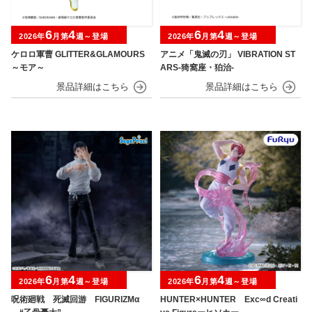
6
4
6
4
2026年
月第
週～登場
2026年
月第
週～登場
ケロロ軍曹 GLITTER&GLAMOURS
アニメ「鬼滅の刃」 VIBRATION ST
～モア～
ARS-猗窩座・狛治-
6
4
6
4
2026年
月第
週～登場
2026年
月第
週～登場
呪術廻戦 死滅回游 FIGURIZMα
HUNTER×HUNTER Exc∞d Creati