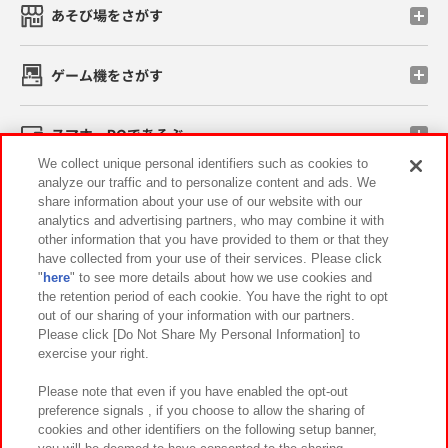
あそび場をさがす
ゲーム機をさがす
スマホ・PCであそぶ
We collect unique personal identifiers such as cookies to
analyze our traffic and to personalize content and ads. We
イベント・キャンペーン
share information about your use of our website with our
analytics and advertising partners, who may combine it with
other information that you have provided to them or that they
have collected from your use of their services. Please click
"
here
" to see more details about how we use cookies and
関連会社
サステナビリティ
サイトポリシー
the retention period of each cookie. You have the right to opt
out of our sharing of your information with our partners.
プライバシーポリシー
ウェブアクセシビリティ方針と検証結果
Please click [Do Not Share My Personal Information] to
exercise your right.
お取引先さまとともに
食品のご提供について
カスタマーハラスメント対応方針
よくあるご質問・お問い合わせ
Please note that even if you have enabled the opt-out
preference signals , if you choose to allow the sharing of
cookies and other identifiers on the following setup banner,