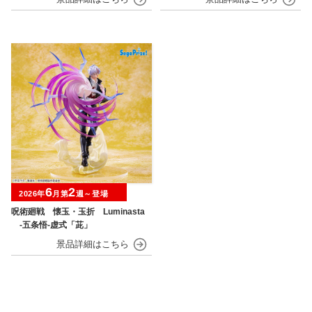
6
2
2026年
月第
週～登場
呪術廻戦 懐玉・玉折 Luminasta
‐五条悟‐虚式「茈」