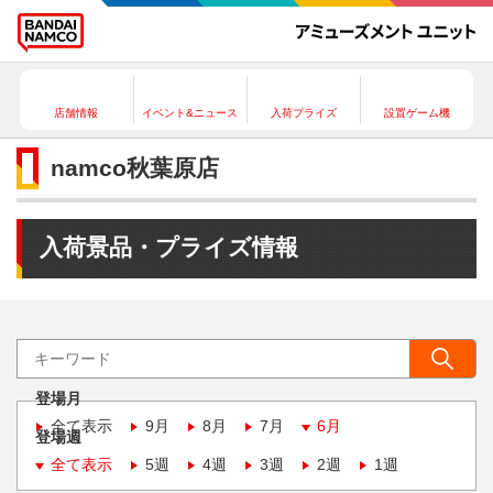
店舗情報
イベント&ニュース
入荷プライズ
設置ゲーム機
namco秋葉原店
入荷景品・プライズ情報
登場月
全て表示
9月
8月
7月
6月
登場週
全て表示
5週
4週
3週
2週
1週