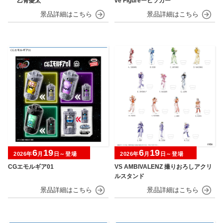
“乙骨憂太”
ve Figureーヒソカー
6
19
6
19
2026年
月
日～登場
2026年
月
日～登場
CGエモルギア01
VS AMBIVALENZ 撮りおろしアクリ
ルスタンド