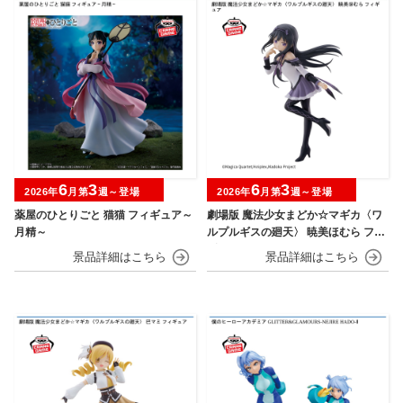
6
3
6
3
2026年
月第
週～登場
2026年
月第
週～登場
薬屋のひとりごと 猫猫 フィギュア～
劇場版 魔法少女まどか☆マギカ〈ワ
月精～
ルプルギスの廻天〉 暁美ほむら フィ
ギュア