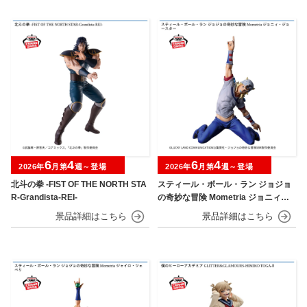
6
4
6
4
2026年
月第
週～登場
2026年
月第
週～登場
北斗の拳 -FIST OF THE NORTH STA
スティール・ボール・ラン ジョジョ
R-Grandista-REI-
の奇妙な冒険 Mometria ジョニィ・
ジョースター