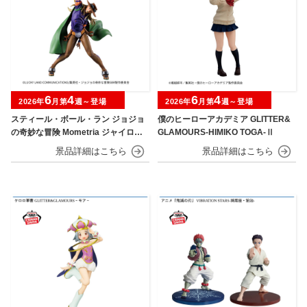
6
4
6
4
2026年
月第
週～登場
2026年
月第
週～登場
スティール・ボール・ラン ジョジョ
僕のヒーローアカデミア GLITTER&
の奇妙な冒険 Mometria ジャイロ・
GLAMOURS-HIMIKO TOGA-Ⅱ
ツェペリ