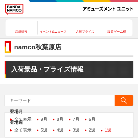
店舗情報
イベント&ニュース
入荷プライズ
設置ゲーム機
namco秋葉原店
入荷景品・プライズ情報
登場月
全て表示
9月
8月
7月
6月
登場週
全て表示
5週
4週
3週
2週
1週