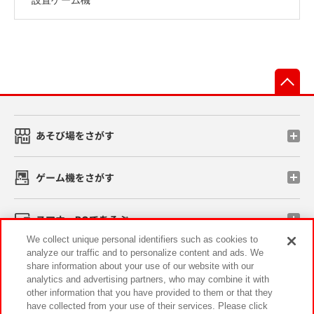
先
あそび場をさがす
ゲーム機をさがす
スマホ・PCであそぶ
We collect unique personal identifiers such as cookies to
analyze our traffic and to personalize content and ads. We
イベント・キャンペーン
share information about your use of our website with our
analytics and advertising partners, who may combine it with
other information that you have provided to them or that they
have collected from your use of their services. Please click